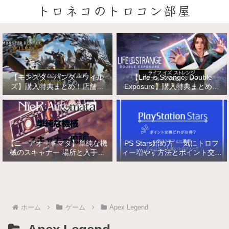
トロネコのトロコン部屋
【モンスターハンターワイル
【Life is Strange: Double
ズ】購入特典まとめ！店舗特
Exposure】購入特典まとめ！
典・店舗価格比較！
店舗特典・店舗価格比較！ライ
フ イズ ストレンジ ダブルエク
スポージャー
【ニーアオートマタ】単純な機
PS Stars始め方 一気にトロフ
械のスキャナー 場所と入手方
ィー増やす方法とポイント交換
法/複雑な機械と精巧な機械の
【PlayStation Stars】
入手
ホーム
ゲーム
Apex Legend