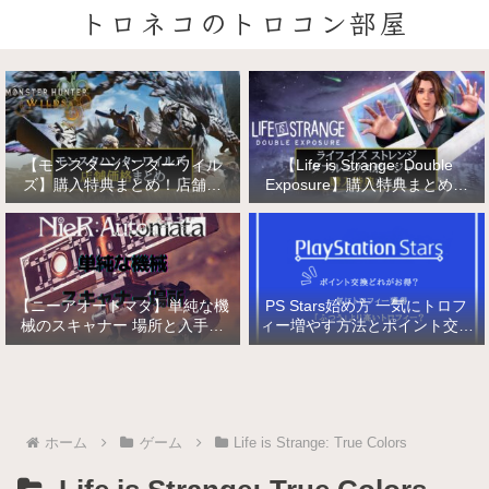
トロネコのトロコン部屋
【モンスターハンターワイル
【Life is Strange: Double
ズ】購入特典まとめ！店舗特
Exposure】購入特典まとめ！
典・店舗価格比較！
店舗特典・店舗価格比較！ライ
フ イズ ストレンジ ダブルエク
スポージャー
【ニーアオートマタ】単純な機
PS Stars始め方 一気にトロフ
械のスキャナー 場所と入手方
ィー増やす方法とポイント交換
法/複雑な機械と精巧な機械の
【PlayStation Stars】
入手
ホーム
ゲーム
Life is Strange: True Colors