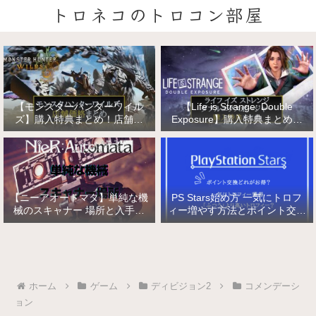
トロネコのトロコン部屋
【モンスターハンターワイル
【Life is Strange: Double
ズ】購入特典まとめ！店舗特
Exposure】購入特典まとめ！
典・店舗価格比較！
店舗特典・店舗価格比較！ライ
フ イズ ストレンジ ダブルエク
スポージャー
【ニーアオートマタ】単純な機
PS Stars始め方 一気にトロフ
械のスキャナー 場所と入手方
ィー増やす方法とポイント交換
法/複雑な機械と精巧な機械の
【PlayStation Stars】
入手
ホーム
ゲーム
ディビジョン2
コメンデーシ
ョン