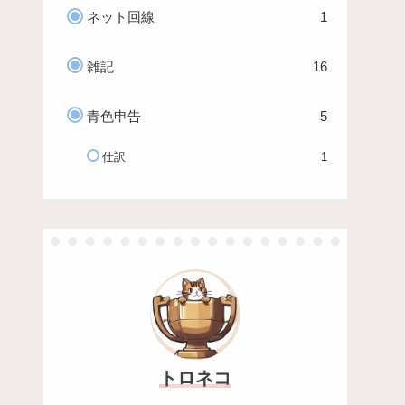
ネット回線
1
雑記
16
青色申告
5
仕訳
1
トロネコ