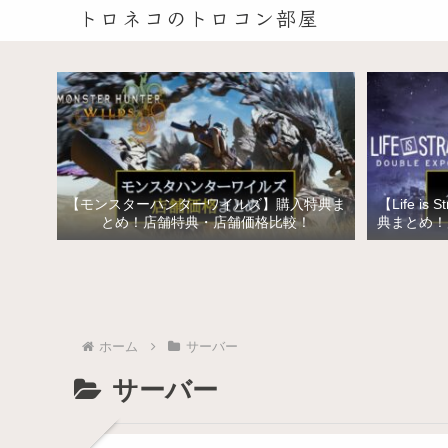
トロネコのトロコン部屋
【モンスターハンターワイルズ】購入特典ま
【Life is 
とめ！店舗特典・店舗価格比較！
典まとめ！
イズ ス
ホーム
サーバー
サーバー