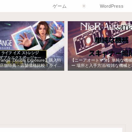
ゲーム
WordPress
Strange: Double Exposure】購入特
【ニーアオートマタ】単純な機
店舗特典・店舗価格比較！ライフ
ー 場所と入手方法/複雑な機械
トレンジ ダブルエクスポージャー
の入手