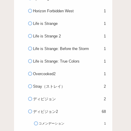
Horizon Forbidden West
1
Life is Strange
1
Life is Strange 2
1
Life is Strange: Before the Storm
1
Life is Strange: True Colors
1
Overcooked2
1
Stray（ストレイ）
2
ディビジョン
2
ディビジョン2
68
コメンデーション
1