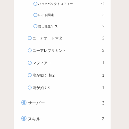
バックパックトロフィー
42
レイド関連
3
隠し部屋/ボス
9
ニーアオートマタ
2
ニーアレプリカント
3
マフィアⅡ
1
龍が如く 極2
1
龍が如く8
1
サーバー
3
スキル
2