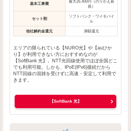
最大26,400円（のりかえ新
基本工事費
規）
ソフトバンク・ワイモバイ
セット割
ル
他社解約金還元
満額還元
エリアの限られている【NURO光】や【auひか
り】が利用できない方におすすめなのが
【SoftBank 光】。NTT光回線使用でほぼ全国どこ
でも利用可能。しかも、IPoE(IPv6)接続だから
NTT回線の混雑を受けずに高速・安定して利用で
きます。
【SoftBank 光】