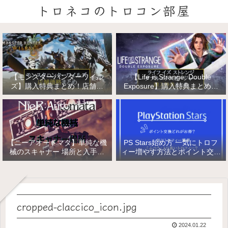
トロネコのトロコン部屋
【モンスターハンターワイル
【Life is Strange: Double
ズ】購入特典まとめ！店舗特
Exposure】購入特典まとめ！
典・店舗価格比較！
店舗特典・店舗価格比較！ライ
フ イズ ストレンジ ダブルエク
スポージャー
【ニーアオートマタ】単純な機
PS Stars始め方 一気にトロフ
械のスキャナー 場所と入手方
ィー増やす方法とポイント交換
法/複雑な機械と精巧な機械の
【PlayStation Stars】
入手
cropped-claccico_icon.jpg
2024.01.22