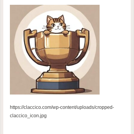
https://claccico.com/wp-content/uploads/cropped-
claccico_icon.jpg