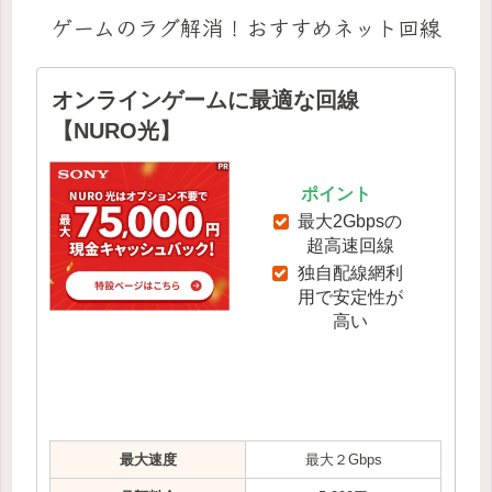
ゲームのラグ解消！おすすめネット回線
オンラインゲームに最適な回線
【NURO光】
ポイント
最大2Gbpsの
超高速回線
独自配線網利
用で安定性が
高い
最大速度
最大２Gbps