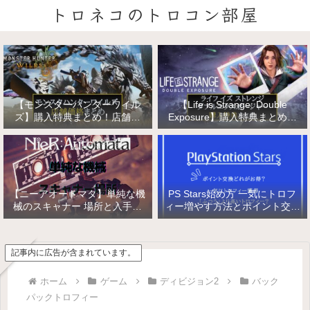
トロネコのトロコン部屋
【モンスターハンターワイル
【Life is Strange: Double
ズ】購入特典まとめ！店舗特
Exposure】購入特典まとめ！
典・店舗価格比較！
店舗特典・店舗価格比較！ライ
フ イズ ストレンジ ダブルエク
スポージャー
【ニーアオートマタ】単純な機
PS Stars始め方 一気にトロフ
械のスキャナー 場所と入手方
ィー増やす方法とポイント交換
法/複雑な機械と精巧な機械の
【PlayStation Stars】
入手
記事内に広告が含まれています。
ホーム
ゲーム
ディビジョン2
バック
パックトロフィー