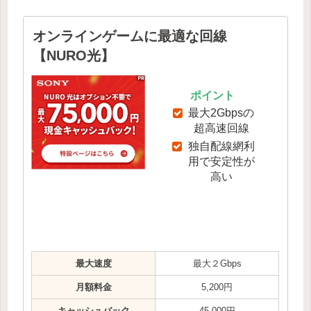
オンラインゲームに最適な回線
【NURO光】
ポイント
最大2Gbpsの
超高速回線
独自配線網利
用で安定性が
高い
最大速度
最大２Gbps
月額料金
5,200円
キャッシュバック
45,000円