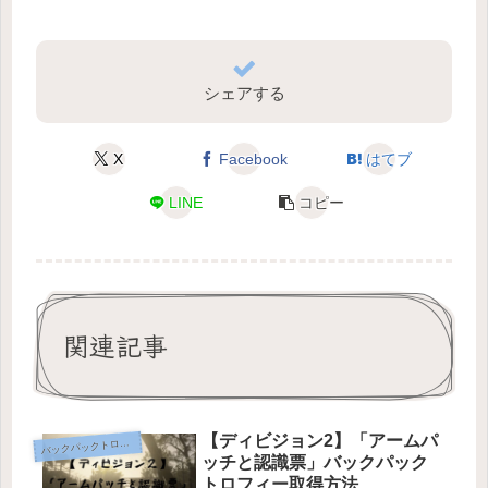
シェアする
X
Facebook
はてブ
LINE
コピー
関連記事
【ディビジョン2】「アームパ
バ
ックパックトロフィー
ッチと認識票」バックパック
トロフィー取得方法