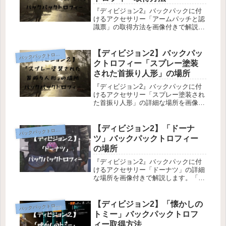
『ディビジョン2』バックパックに付
けるアクセサリー「アームパッチと認
識票」の取得方法を画像付きで解説し
ます。「アームパッチと認識票」の取
得方法バックパックトロフィー「アー
ムパッチと認識票」は、メインミッシ
【ディビジョン2】バックパッ
バ
ックパックトロフィー
ョン「キャピトル・ヒル」の最後のボ
クトロフィー「スプレー塗装
ス...
された首振り人形」の場所
『ディビジョン2』バックパックに付
けるアクセサリー「スプレー塗装され
た首振り人形」の詳細な場所を画像付
きで解説します。「スプレー塗装され
た首振り人形」バックパックトロフィ
ー「スプレー塗装された首振り人形」
【ディビジョン2】「ドーナ
バ
ックパックトロフィー
は、メインミッション「ディストリク
ツ」バックパックトロフィー
ト...
の場所
『ディビジョン2』バックパックに付
けるアクセサリー「ドーナツ」の詳細
な場所を画像付きで解説します。「ド
ーナツ」の場所バックパックトロフィ
ー「ドーナツ」は、クラシファイド任
務「ネルソンシアターの人質」の途中
【ディビジョン2】「懐かしの
バ
ックパックトロフィー
で拾うことができます。 最初の戦闘
トミー」バックパックトロフ
エ...
ィー取得方法