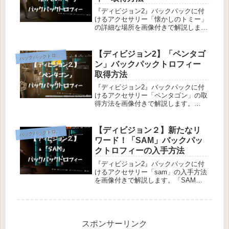
『ディビジョン2』バックパックに付
けるアクセサリー「懐かしのトミー」
の詳細な場所を画像付きで解説しま
す。 「懐かしのトミー」の場所バッ
クパックトロフィー「懐かしのトミ
ー」は、エクスペディション「ケンリ
【ディビジョン2】「ペンタゴ
バ
ックパックトロフィー
ー学生会館」の途中で拾うことができ
ン」バックパックトロフィー
ます。...
取得方法
『ディビジョン2』バックパックに付
けるアクセサリー「ペンタゴン」の取
得方法を画像付きで解説します。
「ペンタゴン」バックパックトロフィ
ーバックパックトロフィー「ペンタゴ
ン」は、TU6より追加されたミッショ
【ディビジョン２】新たなリ
バ
ックパックトロフィー
ン２つを完了すると自動的に貰えま
ワード！「SAM」バックパッ
す。...
クトロフィーの入手方法
『ディビジョン2』バックパックに付
けるアクセサリー「sam」の入手方法
を画像付きで解説します。「SAM」
の入手方法バックパックトロフィー
「SAM」は、UBIsoft clubにて無料で
入手することができます。リワード一
覧に「SAM」のバッ...
スポンサーリンク