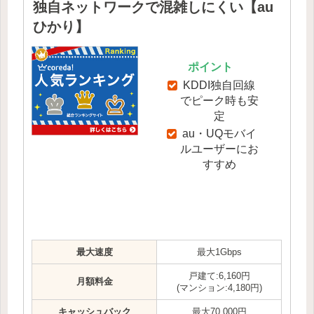
独自ネットワークで混雑しにくい【au
ひかり】
ポイント
KDDI独自回線
でピーク時も安
定
au・UQモバイ
ルユーザーにお
すすめ
最大速度
最大1Gbps
戸建て:6,160円
月額料金
(マンション:4,180円)
キャッシュバック
最大70,000円