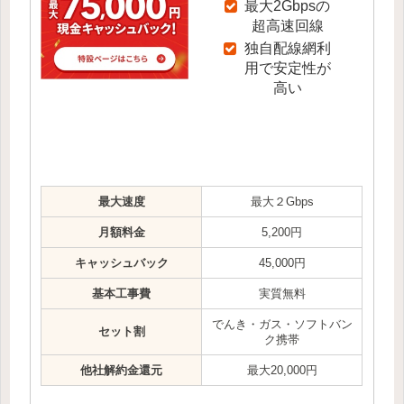
最大2Gbpsの
超高速回線
独自配線網利
用で安定性が
高い
最大速度
最大２Gbps
月額料金
5,200円
キャッシュバック
45,000円
基本工事費
実質無料
でんき・ガス・ソフトバン
セット割
ク携帯
他社解約金還元
最大20,000円