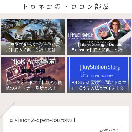
トロネコのトロコン部屋
【モンスターハンターワイル
【Life is Strange: Double
ズ】購入特典まとめ！店舗特
Exposure】購入特典まとめ！
典・店舗価格比較！
店舗特典・店舗価格比較！ライ
フ イズ ストレンジ ダブルエク
スポージャー
【ニーアオートマタ】単純な機
PS Stars始め方 一気にトロフ
械のスキャナー 場所と入手方
ィー増やす方法とポイント交換
法/複雑な機械と精巧な機械の
【PlayStation Stars】
入手
division2-open-touroku1
2019.02.28