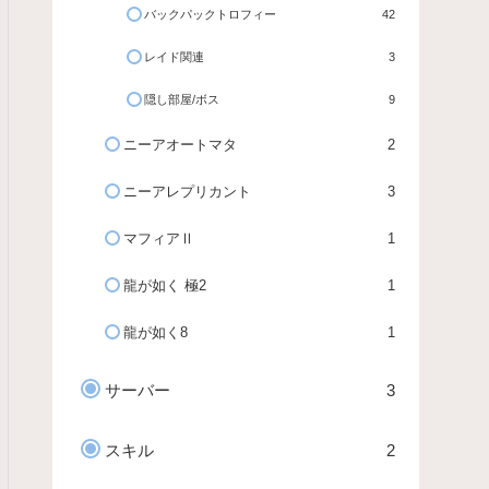
バックパックトロフィー
42
レイド関連
3
隠し部屋/ボス
9
ニーアオートマタ
2
ニーアレプリカント
3
マフィアⅡ
1
龍が如く 極2
1
龍が如く8
1
サーバー
3
スキル
2