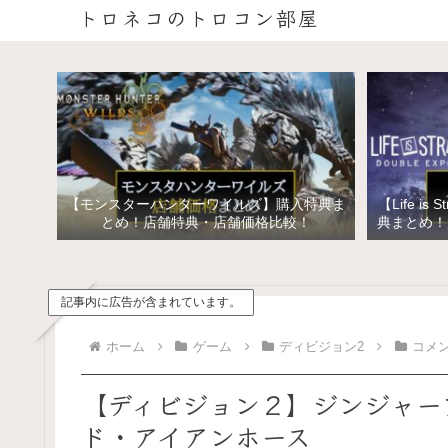
トロネコのトロコン部屋
【モンスターハンターワイルズ】購入特典ま
【Life is 
とめ！店舗特典・店舗価格比較！
典まとめ！
イズ ス
記事内に広告が含まれています。
ホーム
ゲーム
ディビジョン2
コメ
【ディビジョン２】ジンジャー
ド・アイアンホース