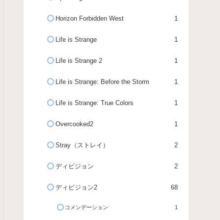
Horizon Forbidden West
1
Life is Strange
1
Life is Strange 2
1
Life is Strange: Before the Storm
1
Life is Strange: True Colors
1
Overcooked2
1
Stray（ストレイ）
2
ディビジョン
2
ディビジョン2
68
コメンデーション
1