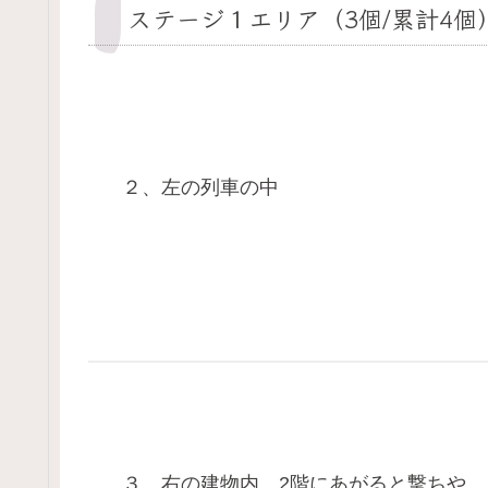
ステージ１エリア（3個/累計4個
２、左の列車の中
３、右の建物内、2階にあがると撃ちや