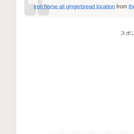
iron horse all gingerbread location
from
th
スポ