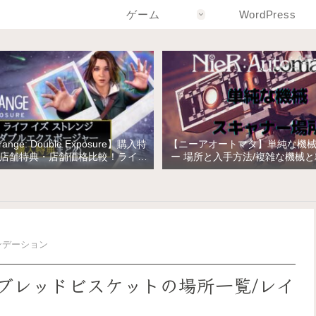
ゲーム
WordPress
Strange: Double Exposure】購入特
【ニーアオートマタ】単純な機
店舗特典・店舗価格比較！ライフ
ー 場所と入手方法/複雑な機械
トレンジ ダブルエクスポージャー
の入手
ンデーション
ブレッドビスケットの場所一覧/レイ