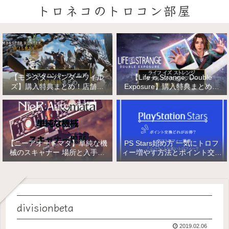
トロネコのトロコン部屋
【モンスターハンターワイル
【Life is Strange: Double
ズ】購入特典まとめ！店舗特
Exposure】購入特典まとめ！
典・店舗価格比較！
店舗特典・店舗価格比較！ライ
フ イズ ストレンジ ダブルエク
スポージャー
【ニーアオートマタ】単純な機
PS Stars始め方 一気にトロフ
械のスキャナー 場所と入手方
ィー増やす方法とポイント交換
法/複雑な機械と精巧な機械の
【PlayStation Stars】
入手
divisionbeta
2019.02.06