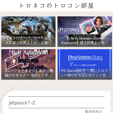
トロネコのトロコン部屋
【モンスターハンターワイル
【Life is Strange: Double
ズ】購入特典まとめ！店舗特
Exposure】購入特典まとめ！
典・店舗価格比較！
店舗特典・店舗価格比較！ライ
フ イズ ストレンジ ダブルエク
スポージャー
【ニーアオートマタ】単純な機
PS Stars始め方 一気にトロフ
械のスキャナー 場所と入手方
ィー増やす方法とポイント交換
法/複雑な機械と精巧な機械の
【PlayStation Stars】
入手
jetpasck1-2
2018.09.17