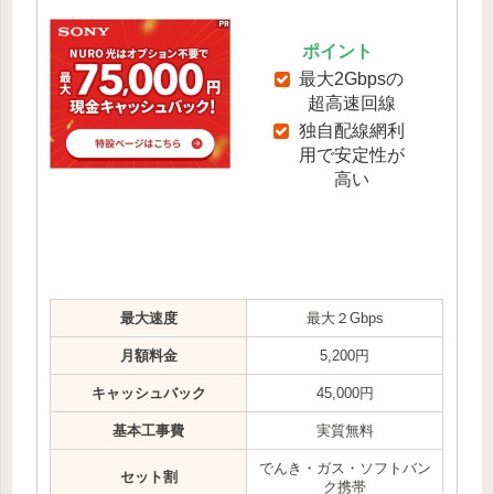
ポイント
最大2Gbpsの
超高速回線
独自配線網利
用で安定性が
高い
最大速度
最大２Gbps
月額料金
5,200円
キャッシュバック
45,000円
基本工事費
実質無料
でんき・ガス・ソフトバン
セット割
ク携帯