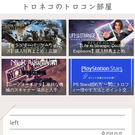
トロネコのトロコン部屋
【モンスターハンターワイル
【Life is Strange: Double
ズ】購入特典まとめ！店舗特
Exposure】購入特典まとめ！
典・店舗価格比較！
店舗特典・店舗価格比較！ライ
フ イズ ストレンジ ダブルエク
スポージャー
【ニーアオートマタ】単純な機
PS Stars始め方 一気にトロフ
械のスキャナー 場所と入手方
ィー増やす方法とポイント交換
法/複雑な機械と精巧な機械の
【PlayStation Stars】
入手
left
2018.10.25