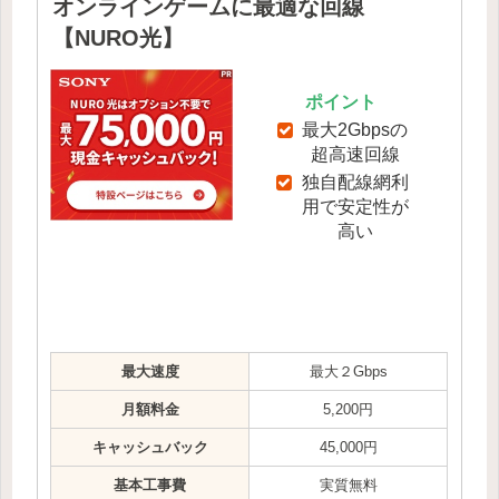
オンラインゲームに最適な回線
【NURO光】
ポイント
最大2Gbpsの
超高速回線
独自配線網利
用で安定性が
高い
最大速度
最大２Gbps
月額料金
5,200円
キャッシュバック
45,000円
基本工事費
実質無料