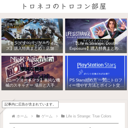
トロネコのトロコン部屋
【モンスターハンターワイル
【Life is Strange: Double
ズ】購入特典まとめ！店舗特
Exposure】購入特典まとめ！
典・店舗価格比較！
店舗特典・店舗価格比較！ライ
フ イズ ストレンジ ダブルエク
スポージャー
【ニーアオートマタ】単純な機
PS Stars始め方 一気にトロフ
械のスキャナー 場所と入手方
ィー増やす方法とポイント交換
法/複雑な機械と精巧な機械の
【PlayStation Stars】
入手
記事内に広告が含まれています。
ホーム
ゲーム
Life is Strange: True Colors