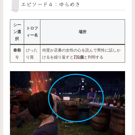
エピソード４：ゆらめき
シー
トロフ
ン選
場所
ィー名
択
春祭
ぴった
何度か店番の女性の心を読んで男性に話しか
り
り賞
けるを繰り返すと
731個
と判明する