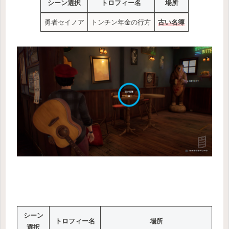
シーン選択
トロフィー名
場所
勇者セイノア
トンチン年金の行方
古い名簿
シーン
トロフィー名
場所
選択