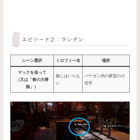
エピソード２：ランタン
シーン選択
トロフィー名
場所
マックを追って
施しはいらな
バーカン内の家賃の小
（又は「春の大掃
い
切手
除」）