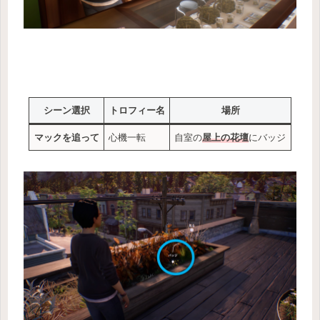
シーン選択
トロフィー名
場所
マックを追って
心機一転
自室の
屋上の花壇
にバッジ