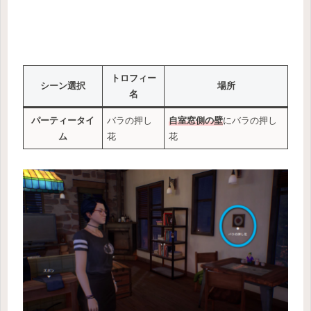
トロフィー
シーン選択
場所
名
パーティータイ
バラの押し
自室窓側の壁
にバラの押し
ム
花
花