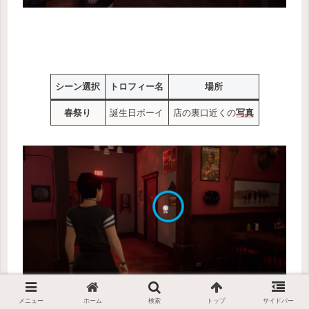
シーン選択
トロフィー名
場所
春祭り
誕生日ボーイ
店の裏口近くの
写真
メニュー
ホーム
検索
トップ
サイドバー