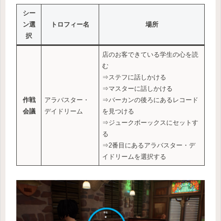
シー
ン選
トロフィー名
場所
択
店のお客できている学生の心を読
む
⇒ステフに話しかける
⇒マスターに話しかける
作戦
アラバスター・
⇒バーカンの後ろにあるレコード
会議
デイドリーム
を見つける
⇒ジュークボーックスにセットす
る
⇒2番目にあるアラバスター・デ
イドリームを選択する