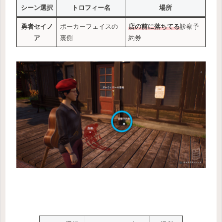
シーン選択
トロフィー名
場所
勇者セイノ
ポーカーフェイスの
店の前に落ちてる
診察予
ア
裏側
約券