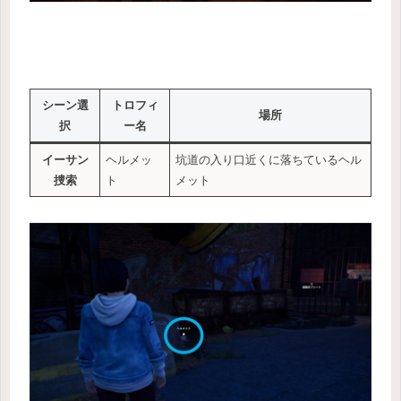
シーン選
トロフィ
場所
択
ー名
イーサン
ヘルメッ
坑道の入り口近くに落ちているヘル
捜索
ト
メット