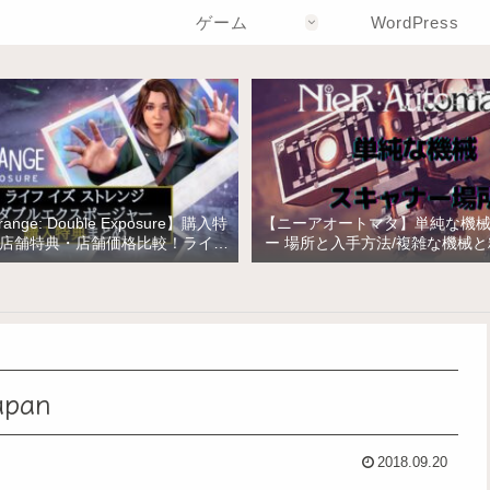
ゲーム
WordPress
Strange: Double Exposure】購入特
【ニーアオートマタ】単純な機
店舗特典・店舗価格比較！ライフ
ー 場所と入手方法/複雑な機械
トレンジ ダブルエクスポージャー
の入手
apan
2018.09.20