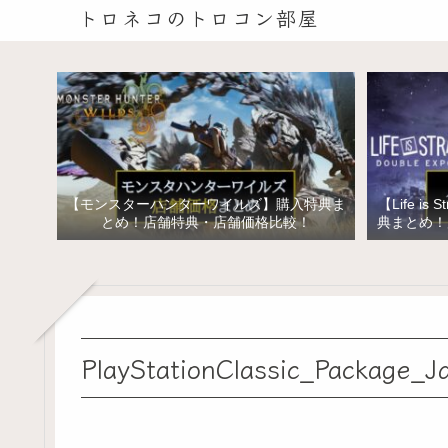
トロネコのトロコン部屋
【モンスターハンターワイルズ】購入特典ま
【Life is 
とめ！店舗特典・店舗価格比較！
典まとめ！
イズ ス
PlayStationClassic_Package_J