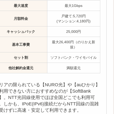
最大速度
最大1Gbps
戸建て:5,720円
月額料金
(マンション:4,180円)
キャッシュバック
25,000円
最大26,400円（のりかえ新
基本工事費
規）
セット割
ソフトバンク・ワイモバイル
他社解約金還元
満額還元
リアの限られている【NURO光】や【auひかり】
利用できない方におすすめなのが【SoftBank
】。NTT光回線使用でほぼ全国どこでも利用可
。しかも、IPoE(IPv6)接続だからNTT回線の混雑
受けずに高速・安定して利用できます。