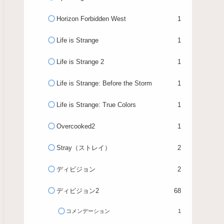
Horizon Forbidden West
1
Life is Strange
1
Life is Strange 2
1
Life is Strange: Before the Storm
1
Life is Strange: True Colors
1
Overcooked2
1
Stray（ストレイ）
2
ディビジョン
2
ディビジョン2
68
コメンデーション
1