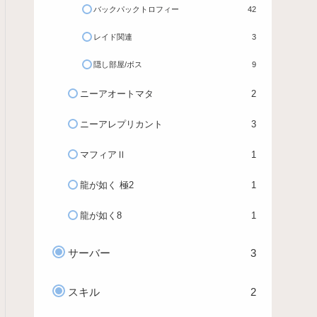
バックパックトロフィー
42
レイド関連
3
隠し部屋/ボス
9
ニーアオートマタ
2
ニーアレプリカント
3
マフィアⅡ
1
龍が如く 極2
1
龍が如く8
1
サーバー
3
スキル
2