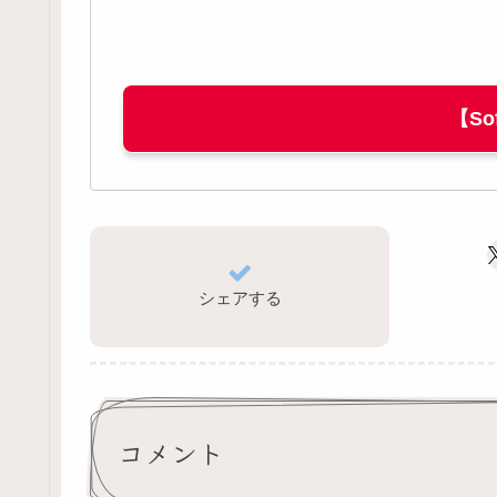
【So
シェアする
コメント