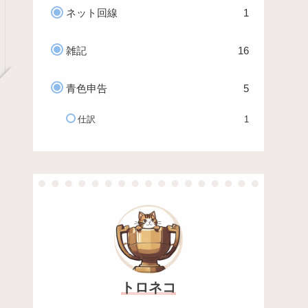
ネット回線
1
雑記
16
青色申告
5
仕訳
1
トロネコ