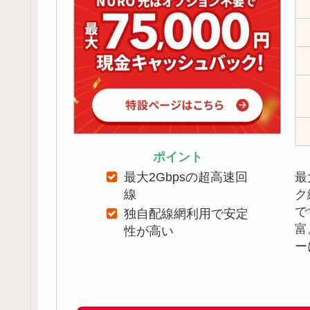
ポイント
最
最大2Gbpsの超高速回
ク
線
で
独自配線網利用で安定
富
性が高い
ー