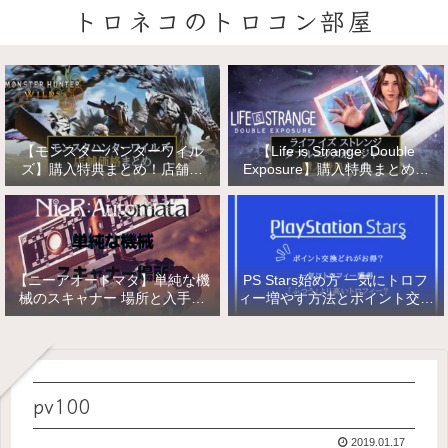
トロネコのトロコン部屋
【モンスターハンターワイル
【Life is Strange: Double
ズ】購入特典まとめ！店舗特
Exposure】購入特典まとめ！
典・店舗価格比較！
店舗特典・店舗価格比較！ライ
フ イズ ストレンジ ダブルエク
スポージャー
【ニーアオートマタ】単純な機
PS Stars始め方 一気にトロフ
械のスキャナー 場所と入手方
ィー増やす方法とポイント交換
法/複雑な機械と精巧な機械の
【PlayStation Stars】
入手
pv100
2019.01.17