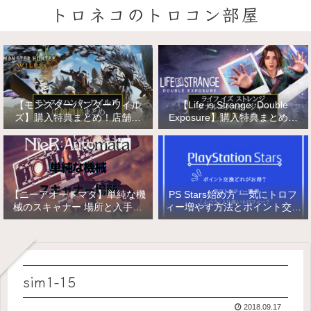
トロネコのトロコン部屋
【モンスターハンターワイル
【Life is Strange: Double
ズ】購入特典まとめ！店舗特
Exposure】購入特典まとめ！
典・店舗価格比較！
店舗特典・店舗価格比較！ライ
フ イズ ストレンジ ダブルエク
スポージャー
【ニーアオートマタ】単純な機
PS Stars始め方 一気にトロフ
械のスキャナー 場所と入手方
ィー増やす方法とポイント交換
法/複雑な機械と精巧な機械の
【PlayStation Stars】
入手
sim1-15
2018.09.17