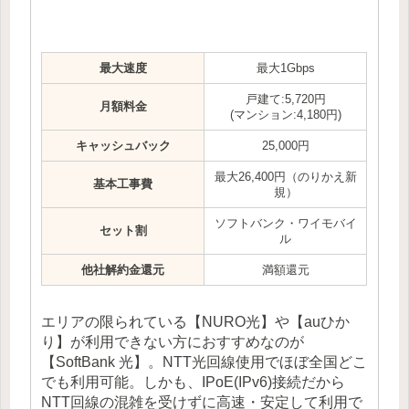
最大速度
最大1Gbps
戸建て:5,720円
月額料金
(マンション:4,180円)
キャッシュバック
25,000円
最大26,400円（のりかえ新
基本工事費
規）
ソフトバンク・ワイモバイ
セット割
ル
他社解約金還元
満額還元
エリアの限られている【NURO光】や【auひか
り】が利用できない方におすすめなのが
【SoftBank 光】。NTT光回線使用でほぼ全国どこ
でも利用可能。しかも、IPoE(IPv6)接続だから
NTT回線の混雑を受けずに高速・安定して利用で