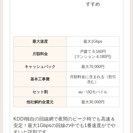
すすめ
最大速度
最大1Gbps
戸建て:6,160円
月額料金
(マンション:4,180円)
キャッシュバック
最大70,000円
月額料金に含まれる（割引
基本工事費
含む）
セット割
au・UQモバイル
他社解約金還元
最大30,000円
KDDI独自の回線網で夜間のピーク時でも高速＆
安定！最大1Gbpsの回線の中でも1番速度がでや
すいと評判です。