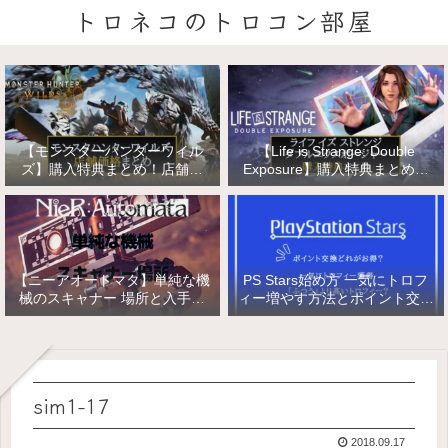
トロネコのトロコン部屋
【モンスターハンターワイル
【Life is Strange: Double
ズ】購入特典まとめ！店舗特
Exposure】購入特典まとめ！
典・店舗価格比較！
店舗特典・店舗価格比較！ライ
フ イズ ストレンジ ダブルエク
スポージャー
【ニーアオートマタ】単純な機
PS Stars始め方 一気にトロフ
械のスキャナー 場所と入手方
ィー増やす方法とポイント交換
法/複雑な機械と精巧な機械の
【PlayStation Stars】
入手
sim1-17
2018.09.17