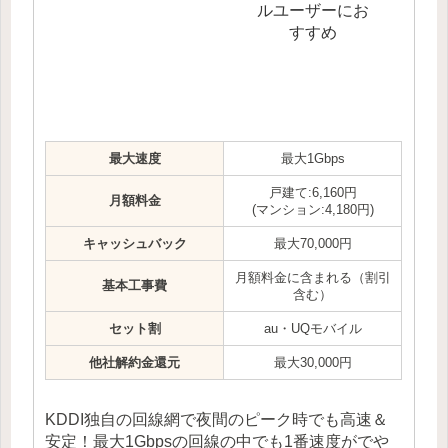
ルユーザーにお
すすめ
最大速度
最大1Gbps
戸建て:6,160円
月額料金
(マンション:4,180円)
キャッシュバック
最大70,000円
月額料金に含まれる（割引
基本工事費
含む）
セット割
au・UQモバイル
他社解約金還元
最大30,000円
KDDI独自の回線網で夜間のピーク時でも高速＆
安定！最大1Gbpsの回線の中でも1番速度がでや