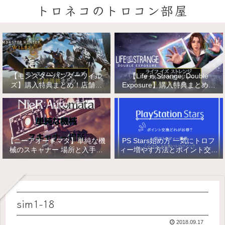
トロネコのトロコン部屋
【モンスターハンターワイル
【Life is Strange: Double
ズ】購入特典まとめ！店舗特
Exposure】購入特典まとめ！
典・店舗価格比較！
店舗特典・店舗価格比較！ライ
フ イズ ストレンジ ダブルエク
スポージャー
【ニーアオートマタ】単純な機
PS Stars始め方 一気にトロフ
械のスキャナー 場所と入手方
ィー増やす方法とポイント交換
法/複雑な機械と精巧な機械の
【PlayStation Stars】
入手
sim1-18
2018.09.17