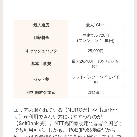
最大速度
最大1Gbps
戸建て:5,720円
月額料金
(マンション:4,180円)
キャッシュバック
25,000円
最大26,400円（のりかえ新
基本工事費
規）
ソフトバンク・ワイモバイ
セット割
ル
他社解約金還元
満額還元
エリアの限られている【NURO光】や【auひか
り】が利用できない方におすすめなのが
【SoftBank 光】。NTT光回線使用でほぼ全国どこ
でも利用可能。しかも、IPoE(IPv6)接続だから
NTT回線の混雑を受けずに高速・安定して利用で