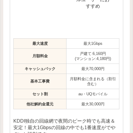
すすめ
最大速度
最大1Gbps
戸建て:6,160円
月額料金
(マンション:4,180円)
キャッシュバック
最大70,000円
月額料金に含まれる（割引
基本工事費
含む）
セット割
au・UQモバイル
他社解約金還元
最大30,000円
KDDI独自の回線網で夜間のピーク時でも高速＆
安定！最大1Gbpsの回線の中でも1番速度がでや