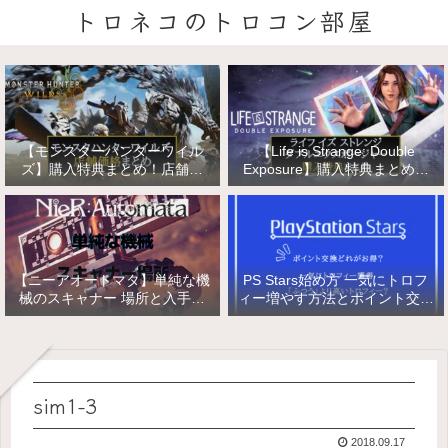
トロネコのトロコン部屋
【モンスターハンターワイル
【Life is Strange: Double
ズ】購入特典まとめ！店舗特
Exposure】購入特典まとめ！
典・店舗価格比較！
店舗特典・店舗価格比較！ライ
フ イズ ストレンジ ダブルエク
スポージャー
【ニーアオートマタ】単純な機
PS Stars始め方 一気にトロフ
械のスキャナー 場所と入手方
ィー増やす方法とポイント交換
法/複雑な機械と精巧な機械の
【PlayStation Stars】
入手
sim1-3
2018.09.17