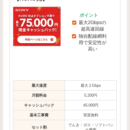
ポイント
最大2Gbpsの
超高速回線
独自配線網利
用で安定性が
高い
最大速度
最大２Gbps
月額料金
5,200円
キャッシュバック
45,000円
基本工事費
実質無料
でんき・ガス・ソフトバン
セット割
ク携帯