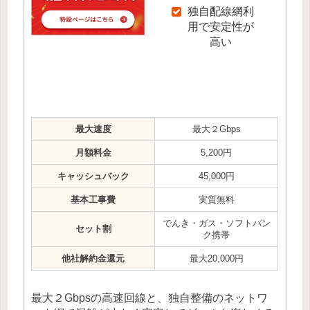
独自配線網利
用で安定性が
高い
最大速度
最大２Gbps
月額料金
5,200円
キャッシュバック
45,000円
基本工事費
実質無料
でんき・ガス・ソフトバン
セット割
ク携帯
他社解約金還元
最大20,000円
最大２Gbpsの高速回線と、独自整備のネットワ