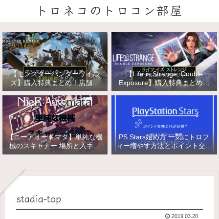
トロネコのトロコン部屋
【モンスターハンターワイル
【Life is Strange: Double
ズ】購入特典まとめ！店舗特
Exposure】購入特典まとめ！
典・店舗価格比較！
店舗特典・店舗価格比較！ライ
フ イズ ストレンジ ダブルエク
スポージャー
【ニーアオートマタ】単純な機
PS Stars始め方 一気にトロフ
械のスキャナー 場所と入手方
ィー増やす方法とポイント交換
法/複雑な機械と精巧な機械の
【PlayStation Stars】
入手
stadia-top
2019.03.20