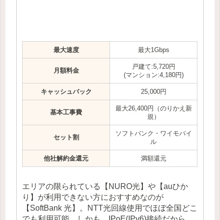
最大速度
最大1Gbps
戸建て:5,720円
月額料金
(マンション:4,180円)
キャッシュバック
25,000円
最大26,400円（のりかえ新
基本工事費
規）
ソフトバンク・ワイモバイ
セット割
ル
他社解約金還元
満額還元
エリアの限られている【NURO光】や【auひか
り】が利用できない方におすすめなのが
【SoftBank 光】。NTT光回線使用でほぼ全国どこ
でも利用可能。しかも、IPoE(IPv6)接続だから