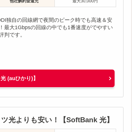
他社解約金還元
最大30,000円
DDI独自の回線網で夜間のピーク時でも高速＆安
！最大1Gbpsの回線の中でも1番速度がでやすい
評判です。
t 光 (auひかり)】
光よりも安い！【SoftBank 光】