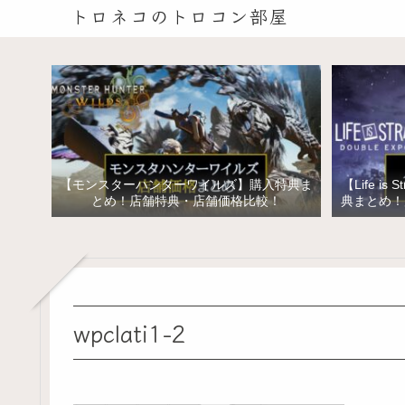
トロネコのトロコン部屋
【モンスターハンターワイルズ】購入特典ま
【Life is 
とめ！店舗特典・店舗価格比較！
典まとめ！
イズ ス
wpclati1-2