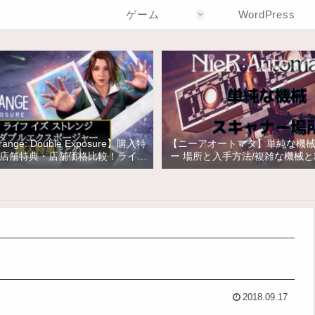
ゲーム
WordPress
Strange: Double Exposure】購入特
【ニーアオートマタ】単純な機
店舗特典・店舗価格比較！ライフ
ー 場所と入手方法/複雑な機械
トレンジ ダブルエクスポージャー
の入手
2018.09.17