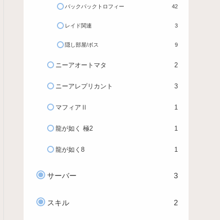
バックパックトロフィー
42
レイド関連
3
隠し部屋/ボス
9
ニーアオートマタ
2
ニーアレプリカント
3
マフィアⅡ
1
龍が如く 極2
1
龍が如く8
1
サーバー
3
スキル
2