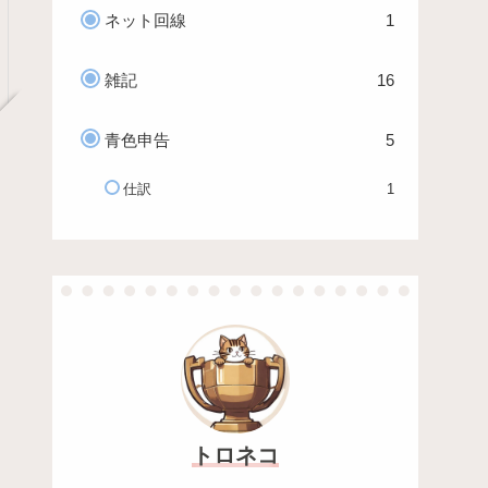
ネット回線
1
雑記
16
青色申告
5
仕訳
1
トロネコ