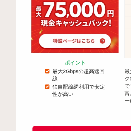
ポイント
最
最大2Gbpsの超高速回
ク
線
で
独自配線網利用で安定
富
性が高い
ー