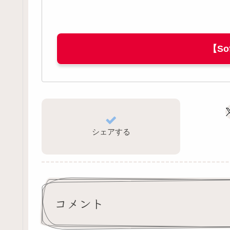
【So
シェアする
コメント