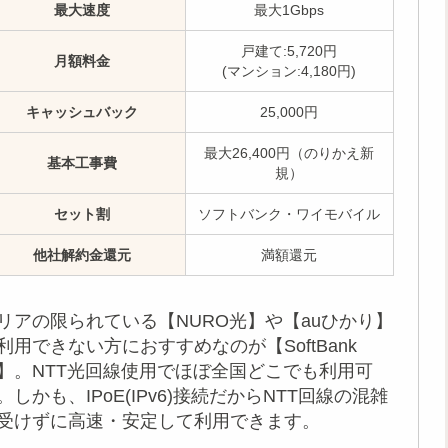
最大速度
最大1Gbps
戸建て:5,720円
月額料金
(マンション:4,180円)
キャッシュバック
25,000円
最大26,400円（のりかえ新
基本工事費
規）
セット割
ソフトバンク・ワイモバイル
他社解約金還元
満額還元
リアの限られている【NURO光】や【auひかり】
利用できない方におすすめなのが【SoftBank
】。NTT光回線使用でほぼ全国どこでも利用可
。しかも、IPoE(IPv6)接続だからNTT回線の混雑
受けずに高速・安定して利用できます。