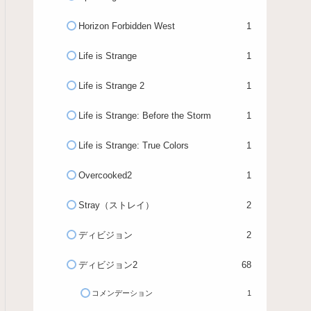
Horizon Forbidden West
1
Life is Strange
1
Life is Strange 2
1
Life is Strange: Before the Storm
1
Life is Strange: True Colors
1
Overcooked2
1
Stray（ストレイ）
2
ディビジョン
2
ディビジョン2
68
コメンデーション
1