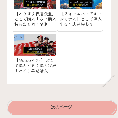
【とうほう夜雀食堂】
【フォーエバーブルー
どこで購入する？購入
ルミナス】どこで購入
特典まとめ！早期購入
する？店舗特典まと
特典・店舗特典・最安
め・最安値価格はど
値価格はどこ？
こ？
ゲーム
【MotoGP 24】どこ
で購入する？購入特典
まとめ！早期購入特
典・店舗特典・最安値
価格はどこ？
次のページ