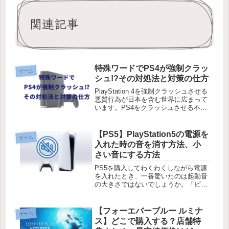
関連記事
特殊ワードでPS4が強制クラッ
ゲーム
シュ!?その対処法と対策の仕方
PlayStation 4を強制クラッシュさせる
悪質行為が日本を含む世界に広まって
います。PS4をクラッシュさせる不具
合を利用したもので、ある特殊な文字
が含まれたメッセージを受け取るだけ
でクラッシュしてしまうのです。とっ
【PS5】PlayStation5の電源を
ゲーム
ても恐ろしいことにな...
入れた時の音を消す方法、小
さい音にする方法
PS5を購入してわくわくしながら電源
を入れたとき、一番驚いたのは起動音
の大きさではないでしょうか。「ピ
っ」というかなり響いてしまう音。家
族に気づかれないようにゲームしよう
とする時はちょっと迷惑な音ですね。
【フォーエバーブルー ルミナ
ゲーム
この起動時の音は設定で消したり小さ
ス】どこで購入する？店舗特
く...