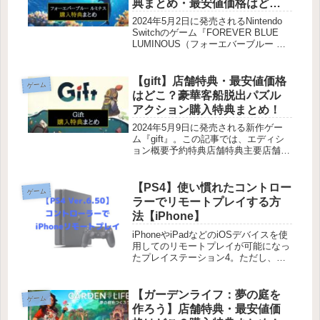
典まとめ・最安値価格はど
こ？
2024年5月2日に発売されるNintendo
Switchのゲーム『FOREVER BLUE
LUMINOUS（フォーエバーブルー ル
ミナス）』。この記事では、エディシ
ョンの種類店舗特典主要店舗価格一覧
（パッケージ版価格を比較）を紹介し
【gift】店舗特典・最安値価格
ゲーム
て...
はどこ？豪華客船脱出パズル
アクション購入特典まとめ！
2024年5月9日に発売される新作ゲー
ム『gift』。この記事では、エディシ
ョン概要予約特典店舗特典主要店舗価
格一覧（パッケージ版価格を比較）を
紹介しています。どこで購入するか迷
っている方は参考にしてくださいね！
【PS4】使い慣れたコントロー
ゲーム
時間がない方は、以下の「目的...
ラーでリモートプレイする方
法【iPhone】
iPhoneやiPadなどのiOSデバイスを使
用してのリモートプレイが可能になっ
たプレイステーション4。ただし、
PS4のコントローラー
（DUALSHOCK4）には対応していな
いため、iPhone(iPad)の小さな画面上
【ガーデンライフ：夢の庭を
ゲーム
に表示される仮想コン...
作ろう】店舗特典・最安値価