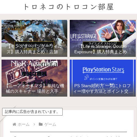
トロネコのトロコン部屋
【モンスターハンターワイル
【Life is Strange: Double
ズ】購入特典まとめ！店舗特
Exposure】購入特典まとめ！
典・店舗価格比較！
店舗特典・店舗価格比較！ライ
フ イズ ストレンジ ダブルエク
スポージャー
【ニーアオートマタ】単純な機
PS Stars始め方 一気にトロフ
械のスキャナー 場所と入手方
ィー増やす方法とポイント交換
法/複雑な機械と精巧な機械の
【PlayStation Stars】
入手
記事内に広告が含まれています。
ホーム
ゲーム