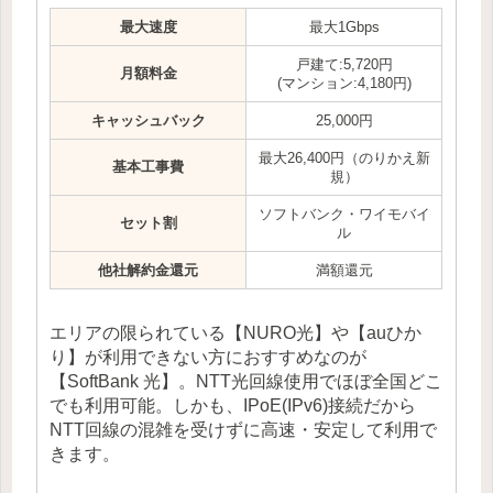
最大速度
最大1Gbps
戸建て:5,720円
月額料金
(マンション:4,180円)
キャッシュバック
25,000円
最大26,400円（のりかえ新
基本工事費
規）
ソフトバンク・ワイモバイ
セット割
ル
他社解約金還元
満額還元
エリアの限られている【NURO光】や【auひか
り】が利用できない方におすすめなのが
【SoftBank 光】。NTT光回線使用でほぼ全国どこ
でも利用可能。しかも、IPoE(IPv6)接続だから
NTT回線の混雑を受けずに高速・安定して利用で
きます。