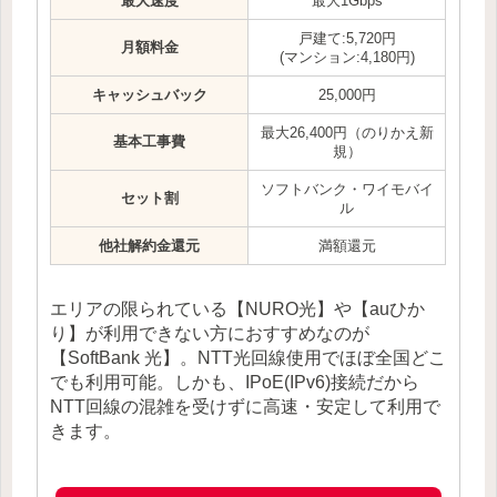
最大速度
最大1Gbps
戸建て:5,720円
月額料金
(マンション:4,180円)
キャッシュバック
25,000円
最大26,400円（のりかえ新
基本工事費
規）
ソフトバンク・ワイモバイ
セット割
ル
他社解約金還元
満額還元
エリアの限られている【NURO光】や【auひか
り】が利用できない方におすすめなのが
【SoftBank 光】。NTT光回線使用でほぼ全国どこ
でも利用可能。しかも、IPoE(IPv6)接続だから
NTT回線の混雑を受けずに高速・安定して利用で
きます。