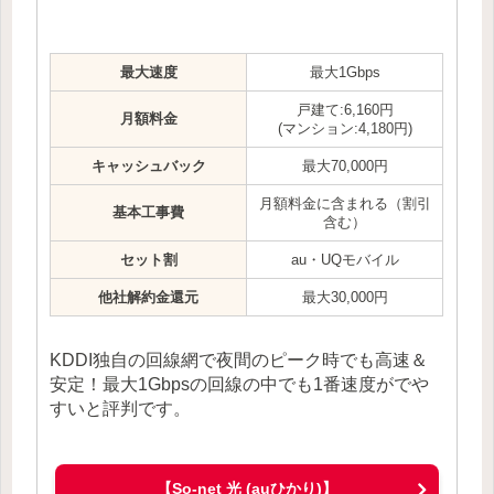
最大速度
最大1Gbps
戸建て:6,160円
月額料金
(マンション:4,180円)
キャッシュバック
最大70,000円
月額料金に含まれる（割引
基本工事費
含む）
セット割
au・UQモバイル
他社解約金還元
最大30,000円
KDDI独自の回線網で夜間のピーク時でも高速＆
安定！最大1Gbpsの回線の中でも1番速度がでや
すいと評判です。
【So-net 光 (auひかり)】