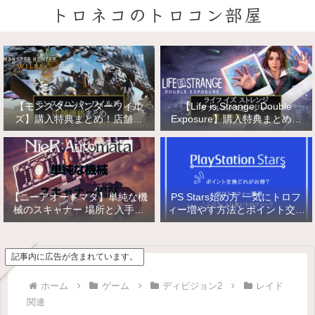
トロネコのトロコン部屋
【モンスターハンターワイル
【Life is Strange: Double
ズ】購入特典まとめ！店舗特
Exposure】購入特典まとめ！
典・店舗価格比較！
店舗特典・店舗価格比較！ライ
フ イズ ストレンジ ダブルエク
スポージャー
【ニーアオートマタ】単純な機
PS Stars始め方 一気にトロフ
械のスキャナー 場所と入手方
ィー増やす方法とポイント交換
法/複雑な機械と精巧な機械の
【PlayStation Stars】
入手
記事内に広告が含まれています。
ホーム
ゲーム
ディビジョン2
レイド
関連