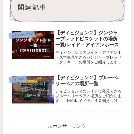
関連記事
【ディビジョン２】ジンジャ
コメンデーション
ーブレッドビスケットの場所
一覧/レイド・アイアンホース
ディビジョン２のレイド・アイアンホ
ースで発見できるジンジャーブレッド
（クッキー）の場所をご紹介します。
１回のレイド中にクッキーを45個見つ
けて破壊すると、コメンデーション
「大食い功績」を解除できます。一部
【ディビジョン２】ブルーベ
レイド関連
reddit情報を参考にさせていただ...
リーベアの場所一覧
ディビジョン２のレイドで発見できる
ブルーベリーベアの場所をご紹介しま
す。１回のレイド中に４０個見つけて
破壊すると、コメンデーション「ブル
ーベリーベア功績」を解除できます。
（途中でレイドから離脱するとリセッ
トされます。）一部下の海外情報を参
考...
スポンサーリンク