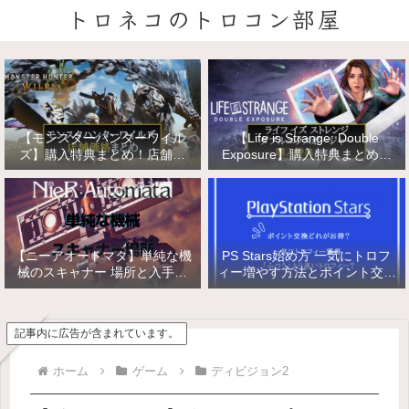
トロネコのトロコン部屋
【モンスターハンターワイル
【Life is Strange: Double
ズ】購入特典まとめ！店舗特
Exposure】購入特典まとめ！
典・店舗価格比較！
店舗特典・店舗価格比較！ライ
フ イズ ストレンジ ダブルエク
スポージャー
【ニーアオートマタ】単純な機
PS Stars始め方 一気にトロフ
械のスキャナー 場所と入手方
ィー増やす方法とポイント交換
法/複雑な機械と精巧な機械の
【PlayStation Stars】
入手
記事内に広告が含まれています。
ホーム
ゲーム
ディビジョン2