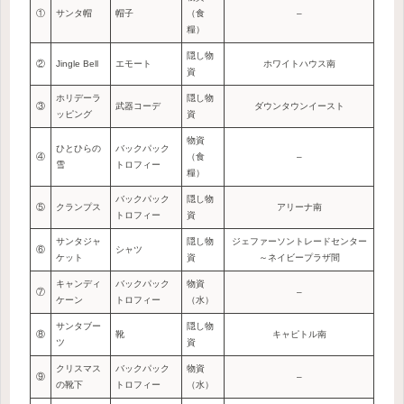
①
サンタ帽
帽子
（食
–
糧）
隠し物
②
Jingle Bell
エモート
ホワイトハウス南
資
ホリデーラ
隠し物
③
武器コーデ
ダウンタウンイースト
ッピング
資
物資
ひとひらの
バックパック
④
（食
–
雪
トロフィー
糧）
バックパック
隠し物
⑤
クランプス
アリーナ南
トロフィー
資
サンタジャ
隠し物
ジェファーソントレードセンター
⑥
シャツ
ケット
資
～ネイビープラザ間
キャンディ
バックパック
物資
⑦
–
ケーン
トロフィー
（水）
サンタブー
隠し物
⑧
靴
キャピトル南
ツ
資
クリスマス
バックパック
物資
⑨
–
の靴下
トロフィー
（水）