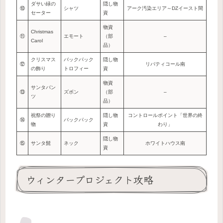
ダサい緑の
隠し物
⑩
シャツ
アーク汚染エリア～DZイースト間
セーター
資
物資
Christmas
⑪
エモート
（部
–
Carol
品）
クリスマス
バックパック
隠し物
⑫
リバティコール南
の飾り
トロフィー
資
物資
サンタパン
⑬
ズボン
（部
–
ツ
品）
祝祭の贈り
隠し物
コントロールポイント「世界の終
⑭
バックパック
物
資
わり」
隠し物
⑮
サンタ髭
ネック
ホワイトハウス南
資
ウィンタープロジェクト攻略