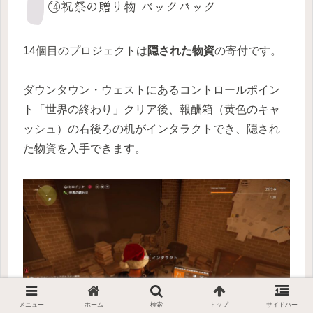
⑭祝祭の贈り物 バックパック
14個目のプロジェクトは
隠された物資
の寄付です。
ダウンタウン・ウェストにあるコントロールポイン
ト「世界の終わり」クリア後、報酬箱（黄色のキャ
ッシュ）の右後ろの机がインタラクトでき、隠され
た物資を入手できます。
メニュー
ホーム
検索
トップ
サイドバー