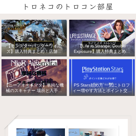
トロネコのトロコン部屋
【モンスターハンターワイル
【Life is Strange: Double
ズ】購入特典まとめ！店舗特
Exposure】購入特典まとめ！
典・店舗価格比較！
店舗特典・店舗価格比較！ライ
フ イズ ストレンジ ダブルエク
スポージャー
【ニーアオートマタ】単純な機
PS Stars始め方 一気にトロフ
械のスキャナー 場所と入手方
ィー増やす方法とポイント交換
法/複雑な機械と精巧な機械の
【PlayStation Stars】
入手
ゲーム
ゲーム