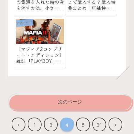
の電源を入れた時の音
こで購入する？購入特
を消す方法、小さい音
典まとめ！店舗特典・
にする方法
予約特典・セーブデー
タ特典
マフィアⅡ
【マフィア2コンプリ
ート・エディション】
雑誌「PLAYBOY」の
場所一覧 /トロコン
次のページ
前
次
1
3
4
5
31