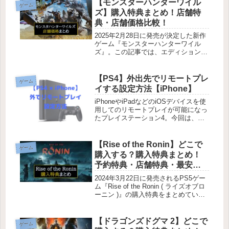
【モンスターハンターワイル
ゲーム
ズ】購入特典まとめ！店舗特
典・店舗価格比較！
2025年2月28日に発売が決定した新作
ゲーム『モンスターハンターワイル
ズ』。この記事では、エディションの
数予約特典セーブデータ特典店舗特典
主要店舗価格一覧（パッケージ版価格
を比較）を紹介しています。どこで購
【PS4】外出先でリモートプレ
ゲーム
入するか迷っている方は参考にして...
イする設定方法【iPhone】
iPhoneやiPadなどのiOSデバイスを使
用してのリモートプレイが可能になっ
たプレイステーション4。今回は、外
出先でリモートプレイするための設定
方法をご紹介します。外出先でリモー
トプレイする設定方法準備・ご家庭の
【Rise of the Ronin】どこで
ゲーム
PS4本体がインターネッ...
購入する？購入特典まとめ！
予約特典・店舗特典・最安値
価格はどこ？ライズオブロー
2024年3月22日に発売されるPS5ゲー
ニン
ム『Rise of the Ronin ( ライズオブロ
ーニン )』の購入特典をまとめていま
す。この記事では、エディション別の
特典の違い予約特典店舗購入特典主要
店舗価格一覧（PS5パッケージ版価格
【ドラゴンズドグマ 2】どこで
ゲーム
を...