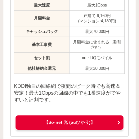
最大速度
最大1Gbps
戸建て:6,160円
月額料金
(マンション:4,180円)
キャッシュバック
最大70,000円
月額料金に含まれる（割引
基本工事費
含む）
セット割
au・UQモバイル
他社解約金還元
最大30,000円
KDDI独自の回線網で夜間のピーク時でも高速＆
安定！最大1Gbpsの回線の中でも1番速度がでや
すいと評判です。
【So-net 光 (auひかり)】