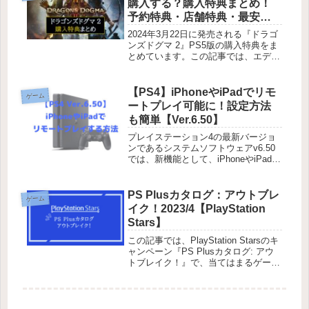
購入する？購入特典まとめ！
予約特典・店舗特典・最安値
価格はどこ？
2024年3月22日に発売される『ドラゴ
ンズドグマ 2』PS5版の購入特典をま
とめています。この記事では、エディ
ション別の特典の違い予約特典店舗購
入特典主要店舗価格一覧（PS5パッケ
ージ版価格を比較）を紹介していま
【PS4】iPhoneやiPadでリモ
ゲーム
す。どこで購入するか迷って...
ートプレイ可能に！設定方法
も簡単【Ver.6.50】
プレイステーション4の最新バージョ
ンであるシステムソフトウェアv6.50
では、新機能として、iPhoneやiPadな
どのiOSデバイスを使用してのリモー
トプレイが可能になりました。 今回
は、IOSデバイスでリモートプレイす
PS Plusカタログ：アウトブレ
ゲーム
る設定方法をご紹介...
イク！2023/4【PlayStation
Stars】
この記事では、PlayStation Starsのキ
ャンペーン『PS Plusカタログ: アウ
トブレイク！』で、当てはまるゲーム
タイトルを記載しています。今回５つ
のゲームの内１つだけ起動するとキャ
ンペーンクリアです。PS Plusカタロ
グ:...