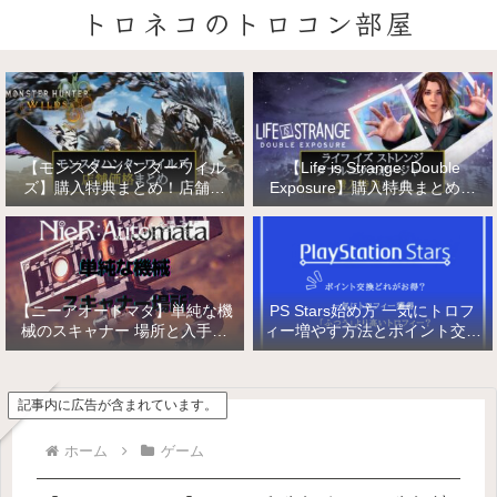
トロネコのトロコン部屋
【モンスターハンターワイル
【Life is Strange: Double
ズ】購入特典まとめ！店舗特
Exposure】購入特典まとめ！
典・店舗価格比較！
店舗特典・店舗価格比較！ライ
フ イズ ストレンジ ダブルエク
スポージャー
【ニーアオートマタ】単純な機
PS Stars始め方 一気にトロフ
械のスキャナー 場所と入手方
ィー増やす方法とポイント交換
法/複雑な機械と精巧な機械の
【PlayStation Stars】
入手
記事内に広告が含まれています。
ホーム
ゲーム