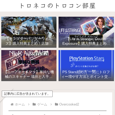
トロネコのトロコン部屋
【モンスターハンターワイル
【Life is Strange: Double
ズ】購入特典まとめ！店舗特
Exposure】購入特典まとめ！
典・店舗価格比較！
店舗特典・店舗価格比較！ライ
フ イズ ストレンジ ダブルエク
スポージャー
【ニーアオートマタ】単純な機
PS Stars始め方 一気にトロフ
械のスキャナー 場所と入手方
ィー増やす方法とポイント交換
法/複雑な機械と精巧な機械の
【PlayStation Stars】
入手
記事内に広告が含まれています。
ホーム
ゲーム
Overcooked2