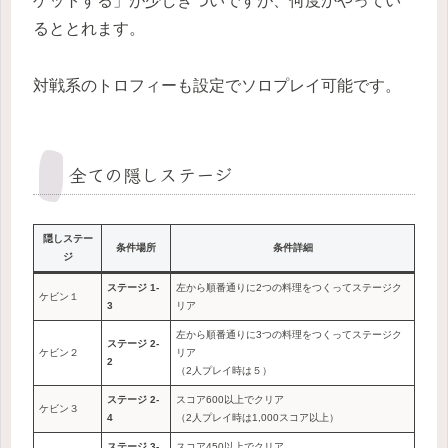
ゲットする」が少しきついですが、何度かやってい
るととれます。
対戦系のトロフィーも設定でソロプレイ可能です。
全ての隠しステージ
隠しステー
条件場所
条件詳細
ジ
ステージ 1-
左から順番通りに2つの料理をつくってステージク
ケビン１
3
リア
左から順番通りに3つの料理をつくってステージク
ステージ 2-
ケビン２
リア
2
（2人プレイ時は５）
ステージ 2-
スコア600以上でクリア
ケビン３
4
（2人プレイ時は1,000スコア以上）
ステージ 3-
スコア450以上でクリア