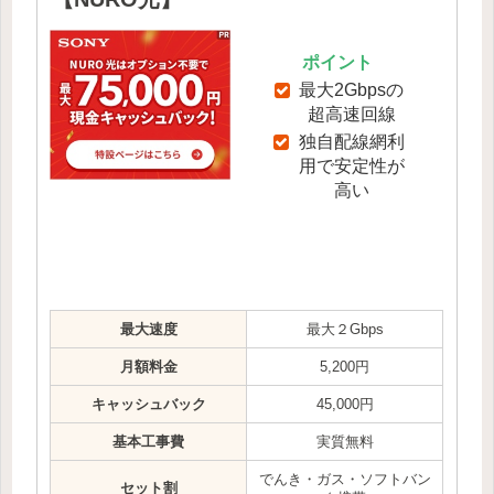
ポイント
最大2Gbpsの
超高速回線
独自配線網利
用で安定性が
高い
最大速度
最大２Gbps
月額料金
5,200円
キャッシュバック
45,000円
基本工事費
実質無料
でんき・ガス・ソフトバン
セット割