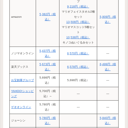
プ
9,218円（税込）
マリオフェイスタオル2種
5,382円（税
amazon
セット
5,909円（税
込）
13,508円（税込）
込）
マリオマスコット5種セッ
ト
10,538円（税込）
キノコぬいぐるみセット
5,437円（税
ノジマオンライン
6,570円（税込）
―
込）
5,673円（税
6,499円（税
楽天ブックス
6,578円（税込）
込）
込）
5,698円（税
お宝創庫グループ
5,698円（税込）
―
込）
YAHOO!ショッピ
5,700円（税
―
―
ング
込）～
5,780円（税
ゲオオンライン
―
―
込）
5,780円（税
5,840円（税
ジョーシン
込）
込）