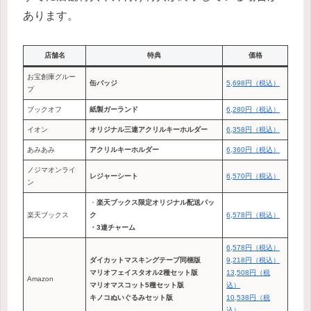
あります。
店舗名
特典
価格
お宝創庫グルー
缶バッジ
5,698円（税込）
プ
ブックオフ
紙製ガーランド
6,280円（税込）
イオン
オリジナル三連アクリルキーホルダー
6,358円（税込）
あみあみ
アクリルキーホルダー
6,360円（税込）
ノジマオンライ
レジャーシート
6,570円（税
込
）
ン
・
楽天ブックス限定オリジナル配送パッ
楽天ブックス
ク
6,578円（税込）
・3連チャーム
6,578円（税込）
ダイカットマスキングテープ同梱版
9,218円（税込）
マリオフェイスタオル2種セット版
13,508円（税
Amazon
マリオマスコット5種セット版
込）
キノコぬいぐるみセット版
10,538円（税
込）