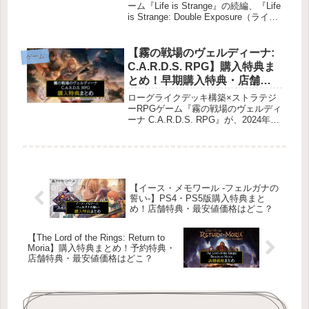
クスポージャー
ーム『Life is Strange』の続編、『Life
is Strange: Double Exposure（ライフ
イズ ストレンジ：ダブルエクスポー
ジャー）』が発売されます。この記事
では、エデ...
【霧の戦場のヴェルディーナ:
ゲーム
C.A.R.D.S. RPG】購入特典ま
とめ！早期購入特典・店舗特
典・最安値価格はどこ？
ローグライクデッキ構築×ストラテジ
ーRPGゲーム『霧の戦場のヴェルディ
ーナ C.A.R.D.S. RPG』が、2024年5
月23日にNintendo Switch、Steam、
PlayStation5、PlayStation4で発売さ
れます...
【イース・メモワール -フェルガナの
誓い-】PS4・PS5版購入特典まと
め！店舗特典・最安値価格はどこ？
【The Lord of the Rings: Return to
Moria】購入特典まとめ！予約特典・
店舗特典・最安値価格はどこ？