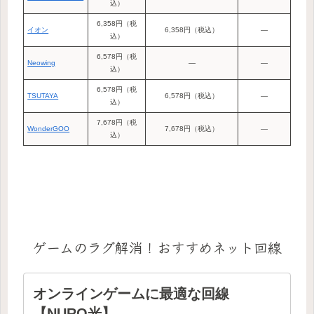
込）
6,358円（税
イオン
6,358円（税込）
―
込）
6,578円（税
Neowing
―
―
込）
6,578円（税
TSUTAYA
6,578円（税込）
―
込）
7,678円（税
WonderGOO
7,678円（税込）
―
込）
ゲームのラグ解消！おすすめネット回線
オンラインゲームに最適な回線
【NURO光】