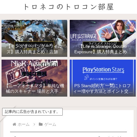
トロネコのトロコン部屋
【モンスターハンターワイル
【Life is Strange: Double
ズ】購入特典まとめ！店舗特
Exposure】購入特典まとめ！
典・店舗価格比較！
店舗特典・店舗価格比較！ライ
フ イズ ストレンジ ダブルエク
スポージャー
【ニーアオートマタ】単純な機
PS Stars始め方 一気にトロフ
械のスキャナー 場所と入手方
ィー増やす方法とポイント交換
法/複雑な機械と精巧な機械の
【PlayStation Stars】
入手
記事内に広告が含まれています。
ホーム
ゲーム