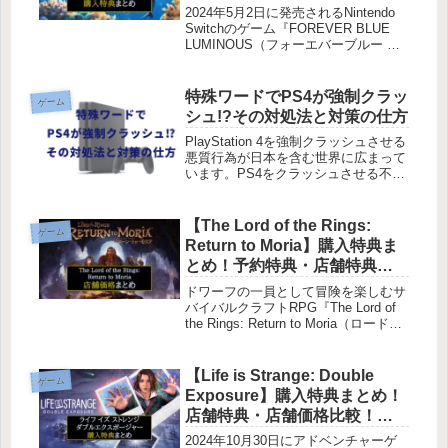
こ？
2024年5月2日に発売されるNintendo
Switchのゲーム『FOREVER BLUE
LUMINOUS（フォーエバーブルー ル
ミナス）』。この記事では、エディシ
ョンの種類店舗特典主要店舗価格一覧
（パッケージ版価格を比較）を紹介し
特殊ワードでPS4が強制クラッ
ゲーム
て...
シュ!?その対処法と対策の仕方
PlayStation 4を強制クラッシュさせる
悪質行為が日本を含む世界に広まって
います。PS4をクラッシュさせる不具
合を利用したもので、ある特殊な文字
が含まれたメッセージを受け取るだけ
でクラッシュしてしまうのです。とっ
【The Lord of the Rings:
ゲーム
ても恐ろしいことにな...
Return to Moria】購入特典ま
とめ！予約特典・店舗特典・
最安値価格はどこ？
ドワーフの一員として冒険を楽しむサ
バイバルクラフトRPG『The Lord of
the Rings: Return to Moria（ロード・
オブ・ザ・リング リターン・トゥ・
モリア）』のPS5版が2024年5月23日
に発売されます。この...
【Life is Strange: Double
ゲーム
Exposure】購入特典まとめ！
店舗特典・店舗価格比較！ラ
イフ イズ ストレンジ ダブルエ
2024年10月30日にアドベンチャーゲ