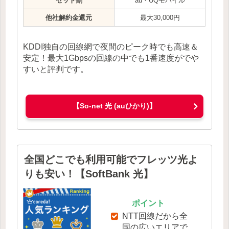
セット割
au・UQモバイル
他社解約金還元
最大30,000円
KDDI独自の回線網で夜間のピーク時でも高速＆
安定！最大1Gbpsの回線の中でも1番速度がでや
すいと評判です。
【So-net 光 (auひかり)】
全国どこでも利用可能でフレッツ光よ
りも安い！【SoftBank 光】
ポイント
NTT回線だから全
国の広いエリアで