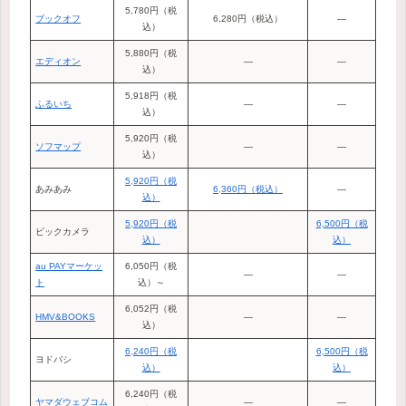
5,780円（税
ブックオフ
6,280円（税込）
―
込）
5,880円（税
エディオン
―
―
込）
5,918円（税
ふるいち
―
―
込）
5,920円（税
ソフマップ
―
―
込）
5,920円（税
あみあみ
6,360円（税込）
―
込）
5,920円（税
6,500円（税
ビックカメラ
込）
込）
au PAYマーケッ
6,050円（税
―
―
ト
込）～
6,052円（税
HMV&BOOKS
―
―
込）
6,240円（税
6,500円（税
ヨドバシ
込）
込）
6,240円（税
ヤマダウェブコム
―
―