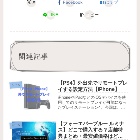
X
Facebook
はてブ
LINE
コピー
関連記事
【PS4】外出先でリモートプレ
ゲーム
イする設定方法【iPhone】
iPhoneやiPadなどのiOSデバイスを使
用してのリモートプレイが可能になっ
たプレイステーション4。今回は、外
出先でリモートプレイするための設定
方法をご紹介します。外出先でリモー
トプレイする設定方法準備・ご家庭の
【フォーエバーブルー ルミナ
ゲーム
PS4本体がインターネッ...
ス】どこで購入する？店舗特
典まとめ・最安値価格はど