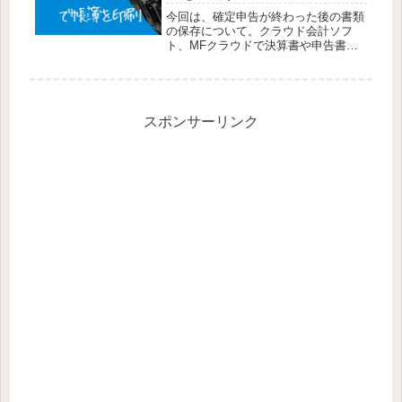
今回は、確定申告が終わった後の書類
の保存について。クラウド会計ソフ
ト、MFクラウドで決算書や申告書を
作成したあと、帳簿を印刷する方法の
覚書です。確定申告後に必要な帳簿の
保管青色申告の書類の保管期間帳簿や
書類はそれぞれ保存義務があり、税務
調査...
スポンサーリンク