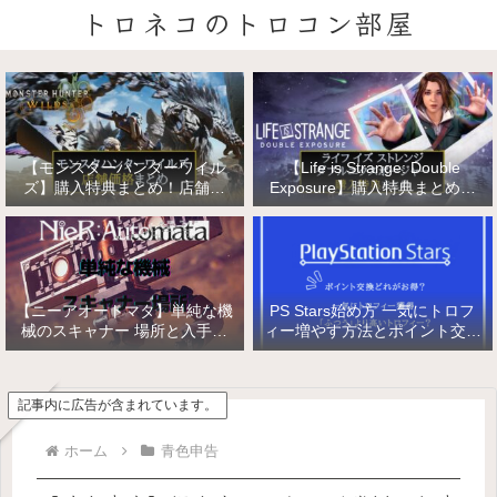
トロネコのトロコン部屋
【モンスターハンターワイル
【Life is Strange: Double
ズ】購入特典まとめ！店舗特
Exposure】購入特典まとめ！
典・店舗価格比較！
店舗特典・店舗価格比較！ライ
フ イズ ストレンジ ダブルエク
スポージャー
【ニーアオートマタ】単純な機
PS Stars始め方 一気にトロフ
械のスキャナー 場所と入手方
ィー増やす方法とポイント交換
法/複雑な機械と精巧な機械の
【PlayStation Stars】
入手
記事内に広告が含まれています。
ホーム
青色申告