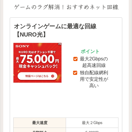
ゲームのラグ解消！おすすめネット回線
オンラインゲームに最適な回線
【NURO光】
ポイント
最大2Gbpsの
超高速回線
独自配線網利
用で安定性が
高い
最大速度
最大２Gbps