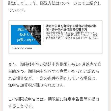
郵送しましょう。郵送方法は↓のページにてご紹介し
ています。
確定申告書を郵送する場合の封筒の準
備・切手代や返信封筒の書き方
確定申告を提出するには、税務署へ行かなくて
はなりませんが、税務署へ出向く以外に、郵送
する方法とネットで済ませる電子申告（e-Tax）
があります。今回は、確定申告を郵送する方法
と、切手代や返信封筒の書き方などを紹介しま
す。封筒の準備開業届を出...
claccico.com
また、期限後申告が法廷申告期限から1ヶ月以内で自
主的かつ、期限内申告をする意思があったと認めら
れる場合など、一定の条件を満たしている場合は、
無申告加算税が課せられません。
この期限後申告とは、期限後に確定申告書等を提出
することです。