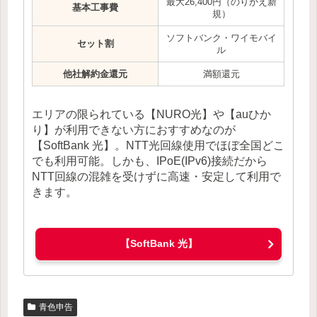
最大26,400円（のりかえ新
基本工事費
規）
ソフトバンク・ワイモバイ
セット割
ル
他社解約金還元
満額還元
エリアの限られている【NURO光】や【auひか
り】が利用できない方におすすめなのが
【SoftBank 光】。NTT光回線使用でほぼ全国どこ
でも利用可能。しかも、IPoE(IPv6)接続だから
NTT回線の混雑を受けずに高速・安定して利用で
きます。
【SoftBank 光】
青色申告