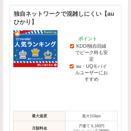
独自ネットワークで混雑しにくい【au
ひかり】
ポイント
KDDI独自回線
でピーク時も安
定
au・UQモバイ
ルユーザーにお
すすめ
最大速度
最大1Gbps
戸建て:6,160円
月額料金
(マンション:4,180円)