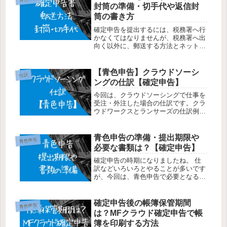
封筒の準備・切手代や返信封
筒の書き方
確定申告を提出するには、税務署へ行
かなくてはなりませんが、税務署へ出
向く以外に、郵送する方法とネットで
済ませる電子申告（e-Tax）がありま
す。今回は、確定申告を郵送する方法
と、切手代や返信封筒の書き方などを
【青色申告】クラウドソーシ
仕訳
紹介します。封筒の準備開業届を出...
ングの仕訳【確定申告】
今回は、クラウドソーシングで仕事を
受注・外注した場合の仕訳です。クラ
ウドワークスとランサーズの仕訳例を
のせています。クラウドワークスの仕
訳お仕事を受けた場合は、契約金額に
応じて5～20％のシステム利用料が発
青色申告の準備・提出期限や
青色申告
生します。10万以下の部分……20...
必要な書類は？【確定申告】
確定申告の時期になりましたね。 仕
訳などいろいろとやることが多いです
が、今回は、青色申告で必要となる書
類について、覚え書きとして記載しま
す。私自身、青色申告で65万円の特別
控除を受けているので、こちらの申告
確定申告後の帳簿保管期間
青色申告
方法となります。提出書類なども個
は？MFクラウド確定申告で帳
人...
簿を印刷する方法