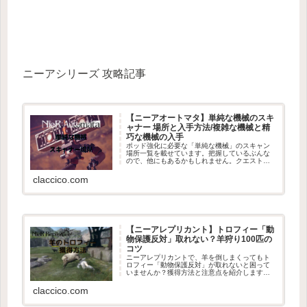
ニーアシリーズ 攻略記事
【ニーアオートマタ】単純な機械のスキ
ャナー 場所と入手方法/複雑な機械と精
巧な機械の入手
ポッド強化に必要な「単純な機械」のスキャン
場所一覧を載せています。把握しているぶんな
ので、他にもあるかもしれません。クエストや
落ちているものを含めると、強化に必要な数は
だいたい足りるかと思います。素材：単純な機
claccico.com
械の場所 スキャナーレジスタン...
【ニーアレプリカント】トロフィー「動
物保護反対」取れない？羊狩り100匹の
コツ
ニーアレプリカントで、羊を倒しまくってもト
ロフィー「動物保護反対」が取れないと困って
いませんか？獲得方法と注意点を紹介します。
トロフィー「動物保護反対」獲得方法トロフィ
ー「動物保護反対」は主人公の村の北にある
claccico.com
「北平原」で、羊を100匹倒すこ...