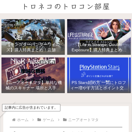
トロネコのトロコン部屋
【モンスターハンターワイル
【Life is Strange: Double
ズ】購入特典まとめ！店舗特
Exposure】購入特典まとめ！
典・店舗価格比較！
店舗特典・店舗価格比較！ライ
フ イズ ストレンジ ダブルエク
スポージャー
【ニーアオートマタ】単純な機
PS Stars始め方 一気にトロフ
械のスキャナー 場所と入手方
ィー増やす方法とポイント交換
法/複雑な機械と精巧な機械の
【PlayStation Stars】
入手
記事内に広告が含まれています。
ホーム
ゲーム
ニーアオートマタ