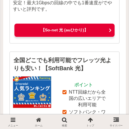
安定！最大1Gbpsの回線の中でも1番速度がでや
すいと評判です。
【So-net 光 (auひかり)】
全国どこでも利用可能でフレッツ光よ
りも安い！【SoftBank 光】
ポイント
NTT回線だから全
国の広いエリアで
利用可能
ソフトバンク・ワ
イモバイルユーザ
ーにおすすめ
メニュー
ホーム
検索
トップ
サイドバー