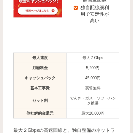
独自配線網利
用で安定性が
高い
最大速度
最大２Gbps
月額料金
5,200円
キャッシュバック
45,000円
基本工事費
実質無料
でんき・ガス・ソフトバン
セット割
ク携帯
他社解約金還元
最大20,000円
最大２Gbpsの高速回線と、独自整備のネットワ