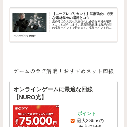
【ニーアレプリカント】武器強化に必要
な素材集めの場所とコツ
集めるのが大変な武器強化に必要な素材の場所
とコツを紹介します。黒真珠黒真珠は海岸の街
の収集ポイントで拾えます。収集ポイント釣り
爺さん横の小さな砂浜に１～２か所灯台に行く
途中にある広い砂浜５～６箇所収集方法まず、
claccico.com
郵便局横のセーブポイントでセー...
ゲームのラグ解消！おすすめネット回線
オンラインゲームに最適な回線
【NURO光】
ポイント
最大2Gbpsの
超高速回線