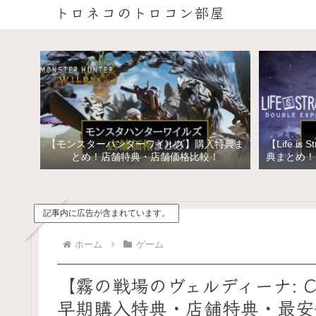
トロネコのトロコン部屋
【モンスターハンターワイルズ】購入特典ま
【Life is 
とめ！店舗特典・店舗価格比較！
典まとめ！
イズ ス
記事内に広告が含まれています。
ホーム
ゲーム
【霧の戦場のヴェルディーナ: C.
早期購入特典・店舗特典・最安