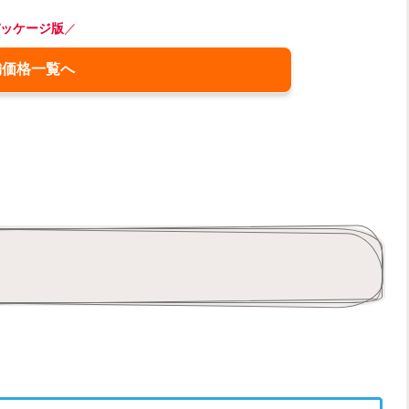
ッケージ版
／
舗価格一覧へ