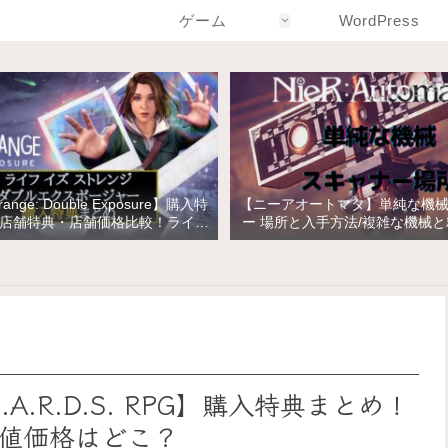
ゲーム
WordPress
Strange: Double Exposure】購入特
【ニーアオートマタ】単純な機
店舗特典・店舗価格比較！ライフ
ー 場所と入手方法/複雑な機械
トレンジ ダブルエクスポージャー
の入手
A.R.D.S. RPG】購入特典まとめ！
値価格はどこ？