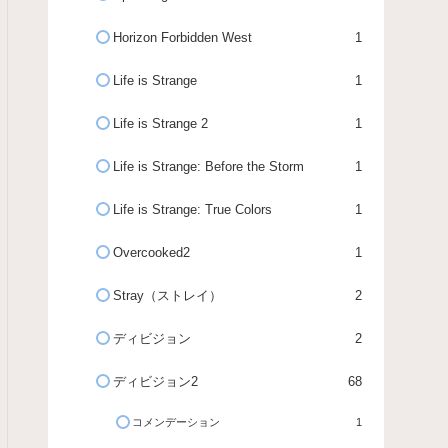
Horizon Forbidden West
1
Life is Strange
1
Life is Strange 2
1
Life is Strange: Before the Storm
1
Life is Strange: True Colors
1
Overcooked2
1
Stray（ストレイ）
2
ディビジョン
2
ディビジョン2
68
コメンデーション
1