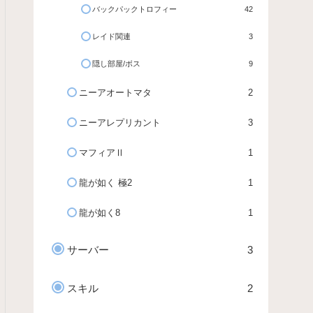
バックパックトロフィー
42
レイド関連
3
隠し部屋/ボス
9
ニーアオートマタ
2
ニーアレプリカント
3
マフィアⅡ
1
龍が如く 極2
1
龍が如く8
1
サーバー
3
スキル
2