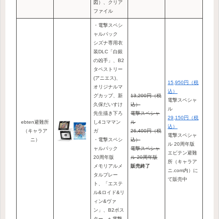
図）、クリア
ファイル
・電撃スペシ
ャルパック
シズナ専用衣
装DLC「白銀
の凶手」、B2
タペストリー
(アニエス)、
15,950円（税
オリジナルマ
込）
グカップ、新
13,200円（税
電撃スペシャ
久保だいすけ
込）
ル
先生描き下ろ
電撃スペシャ
29,150円（税
ebten避難所
し4コママン
ル
込）
（キャラア
ガ
26,400円（税
電撃スペシャ
ニ）
・電撃スペシ
込）
ル 20周年版
ャルパック
電撃スペシャ
エビテン避難
20周年版
ル 20周年版
所（キャラア
メモリアルメ
販売終了
ニ.com内）に
タルプレー
て販売中
ト、「エステ
ル&ロイド&リ
ィン&ヴァ
ン」、B2ポス
ター、+ 電撃