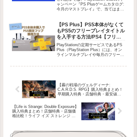
ャンペーン『PS Plusゲームカタログ:
今月のマストプレイ』で、当てはまる
ゲームタイトルを記載しています。今
回は６つのゲームの内１つだけ起動す
るとキャンペーンクリアです。ゲーム
【PS Plus】PS5本体がなくて
ゲーム
カタログ:...
もPS5のフリープレイタイトル
を入手する方法/PS4【フリ
プ】
PlayStationの定期サービスであるPS
Plus（PlayStation Plus）には、オン
ラインマルチプレイや毎月のフリープ
レイ、限定割引など様々な特典があり
ます。※利用料がかかりますPS5の販
売が開始され、毎月のフリープレイ
に...
【霧の戦場のヴェルディーナ:
C.A.R.D.S. RPG】購入特典まとめ！
早期購入特典・店舗特典・最安値価
格はどこ？
【Life is Strange: Double Exposure】
購入特典まとめ！店舗特典・店舗価
格比較！ライフ イズ ストレンジ ダ
ブルエクスポージャー