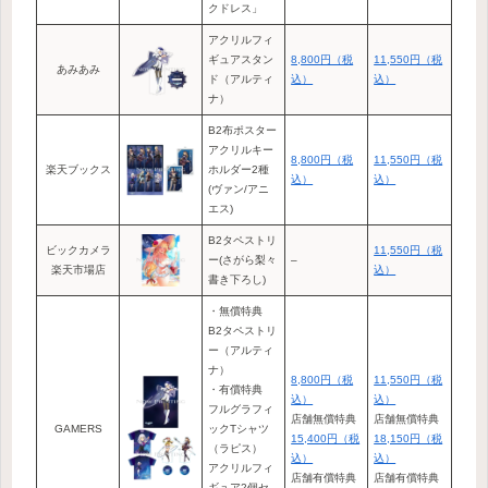
クドレス」
アクリルフィ
ギュアスタン
8,800円（税
11,550円（税
あみあみ
ド（アルティ
込）
込）
ナ）
B2布ポスター
アクリルキー
8,800円（税
11,550円（税
楽天ブックス
ホルダー2種
込）
込）
(ヴァン/アニ
エス)
B2タペストリ
ビックカメラ
11,550円（税
ー(さがら梨々
–
楽天市場店
込）
書き下ろし)
・無償特典
B2タペストリ
ー（アルティ
ナ）
8,800円（税
11,550円（税
・有償特典
込）
込）
フルグラフィ
店舗無償特典
店舗無償特典
GAMERS
ックTシャツ
15,400円（税
18,150円（税
（ラピス）
込）
込）
アクリルフィ
店舗有償特典
店舗有償特典
ギュア2個セ