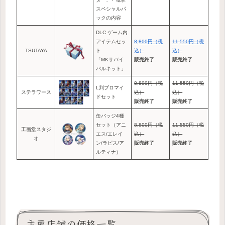
スペシャルパ
ックの内容
DLC ゲーム内
アイテムセッ
8,800円（税
11,550円（税
TSUTAYA
ト
込）
込）
「MKサバイ
販売終了
販売終了
バルキット」
8,800円（税
11,550円（税
L判ブロマイ
ステラワース
込）
込）
ドセット
販売終了
販売終了
缶バッジ4種
セット（アニ
8,800円（税
11,550円（税
工画堂スタジ
エス/エレイ
込）
込）
オ
ン/ラピス/ア
販売終了
販売終了
ルティナ）
主要店舗の価格一覧