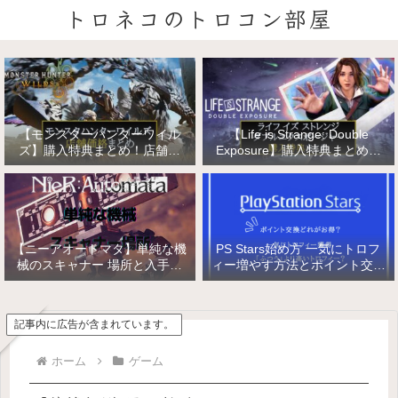
トロネコのトロコン部屋
【モンスターハンターワイル
【Life is Strange: Double
ズ】購入特典まとめ！店舗特
Exposure】購入特典まとめ！
典・店舗価格比較！
店舗特典・店舗価格比較！ライ
フ イズ ストレンジ ダブルエク
スポージャー
【ニーアオートマタ】単純な機
PS Stars始め方 一気にトロフ
械のスキャナー 場所と入手方
ィー増やす方法とポイント交換
法/複雑な機械と精巧な機械の
【PlayStation Stars】
入手
記事内に広告が含まれています。
ホーム
ゲーム