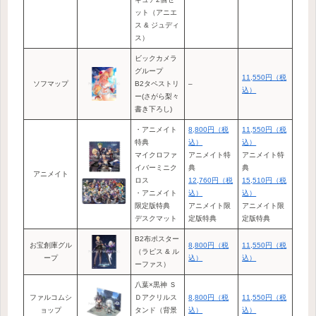
ット（アニエ
ス & ジュディ
ス）
ビックカメラ
グループ
11,550円（税
ソフマップ
B2タペストリ
–
込）
ー(さがら梨々
書き下ろし)
・アニメイト
8,800円（税
11,550円（税
特典
込）
込）
マイクロファ
アニメイト特
アニメイト特
イバーミニク
典
典
アニメイト
ロス
12,760円（税
15,510円（税
・アニメイト
込）
込）
限定版特典
アニメイト限
アニメイト限
デスクマット
定版特典
定版特典
B2布ポスター
お宝創庫グル
8,800円（税
11,550円（税
（ラピス & ル
ープ
込）
込）
ーファス）
八葉×黒神 Ｓ
ファルコムシ
Ｄアクリルス
8,800円（税
11,550円（税
ョップ
タンド（背景
込）
込）