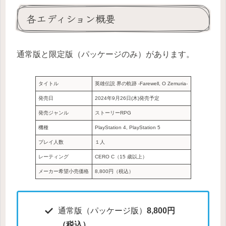
各エディション概要
通常版と限定版（パッケージのみ）があります。
タイトル
英雄伝説 界の軌跡 -Farewell, O Zemuria-
発売日
2024年9月26日(木)発売予定
発売ジャンル
ストーリーRPG
機種
PlayStation 4, PlayStation 5
プレイ人数
１人
レーティング
CERO C（15 歳以上）
メーカー希望小売価格
8,800円（税込）
通常版（パッケージ版）
8,800円
（税込）