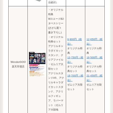
台紙付）
・オリジナル
特典
WスエードB2
タペストリー
(さがら梨々
書き下ろし)
・オリジナル
9,900円（税
12,650円（税
特典セット
込）
込）
アクリルキャ
オリジナル特
オリジナル特
ラダイカット
典
典
スタンド、ク
13,750円（税
16,500円（税
リアファイル
WonderGOO
込）
込）
・ゼムリア大
楽天市場店
オリジナル特
オリジナル特
陸セット
典セット
典セット
アクリルスタ
18,700円（税
21,450円（税
ンドA5、アク
込）
込）
リルキャラダ
ゼムリア大陸
ゼムリア大陸
イカットスタ
セット
セット
ンド、アクリ
ルフィギュ
ア、ラバーマ
ット（ゼムリ
ア大陸地