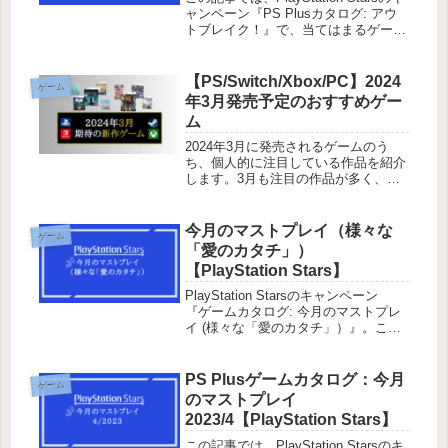
ャンペーン『PS Plusカタログ: アウ
トブレイク！』で、当てはまるゲーム
タイトルを記載しています。今回５つ
のゲームの内１つだけ起動するとキャ
ンペーンクリアです。PS Plusカタロ
【PS/Switch/Xbox/PC】2024
ゲーム
グ:...
年3月発売予定のおすすめゲー
ム
2024年3月に発売されるゲームのう
ち、個人的に注目している作品を紹介
します。3月も注目の作品が多く、注
目作品の発売日が重なっているところ
もあるみたいですね。トロネコ『ドラ
ゴンズドグマ2』と『Rise of the
今月のマストプレイ（様々な
ゲーム
Ronin』どっち先に遊...
「愛のカタチ」）
【PlayStation Stars】
PlayStation Starsのキャンペーン
『ゲームカタログ: 今月のマストプレ
イ (様々な「愛のカタチ」）』。この
記事では、当てはまるゲームタイトル
を記載しています。今回は４つのゲー
ムをすべて起動するとキャンペーンク
PS Plusゲームカタログ：今月
ゲーム
リアです。ゲームを購入する必要な
のマストプレイ
し。現在は不具合が解消して達成でき
2023/4【PlayStation Stars】
るようになりました。
この記事では、PlayStation Starsのキ