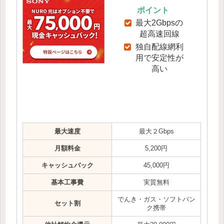
ポイント
最大2Gbpsの
超高速回線
独自配線網利
用で安定性が
高い
最大速度
最大２Gbps
月額料金
5,200円
キャッシュバック
45,000円
基本工事費
実質無料
でんき・ガス・ソフトバン
セット割
ク携帯