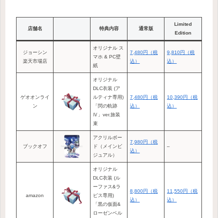
Limited
店舗名
特典内容
通常版
Edition
オリジナル ス
ジョーシン
7,480円（税
9,810円（税
マホ & PC壁
楽天市場店
込）
込）
紙
オリジナル
DLC衣装 (ア
ゲオオンライ
ルティナ専用)
7,480円（税
10,390円（税
ン
「閃の軌跡
込）
込）
Ⅳ」ver.旅装
束
アクリルボー
7,980円（税
ブックオフ
ド（メインビ
–
込）
ジュアル）
オリジナル
DLC衣装 (ル
ーファス&ラ
8,800円（税
11,550円（税
amazon
ピス専用)
込）
込）
「黒の仮面&
ローゼンベル