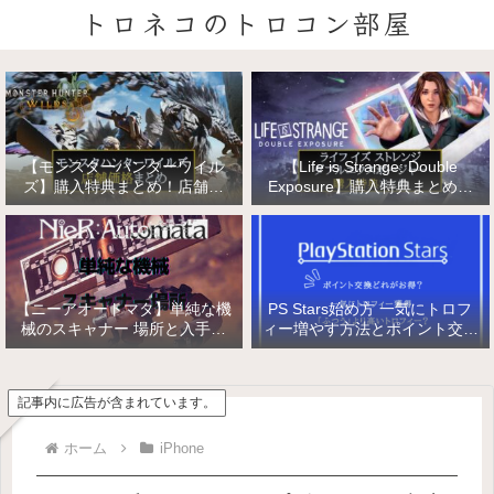
トロネコのトロコン部屋
【モンスターハンターワイル
【Life is Strange: Double
ズ】購入特典まとめ！店舗特
Exposure】購入特典まとめ！
典・店舗価格比較！
店舗特典・店舗価格比較！ライ
フ イズ ストレンジ ダブルエク
スポージャー
【ニーアオートマタ】単純な機
PS Stars始め方 一気にトロフ
械のスキャナー 場所と入手方
ィー増やす方法とポイント交換
法/複雑な機械と精巧な機械の
【PlayStation Stars】
入手
記事内に広告が含まれています。
ホーム
iPhone