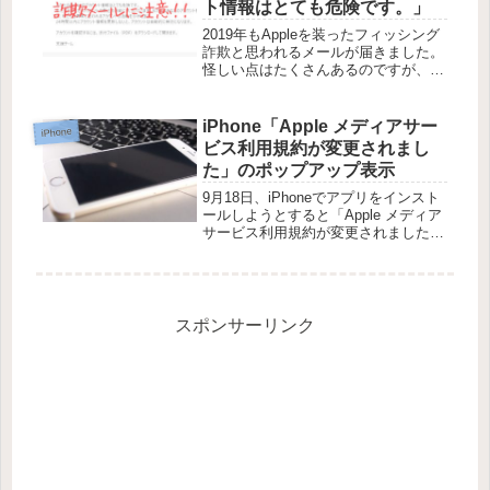
ト情報はとても危険です。」
2019年もAppleを装ったフィッシング
詐欺と思われるメールが届きました。
怪しい点はたくさんあるのですが、今
回は迷惑メールのフォルダに入ってい
なかったので、少し判断に迷いました
「Apple情報」を名乗るメール今回届
iPhone「Apple メディアサー
iPhone
いたのは以下のようなメー...
ビス利用規約が変更されまし
た」のポップアップ表示
9月18日、iPhoneでアプリをインスト
ールしようとすると「Apple メディア
サービス利用規約が変更されました」
のポップアップが表示されました。
「Apple メディアサービス利用規約が
変更されました」が表示されたら？
iOS 12 アップ...
スポンサーリンク