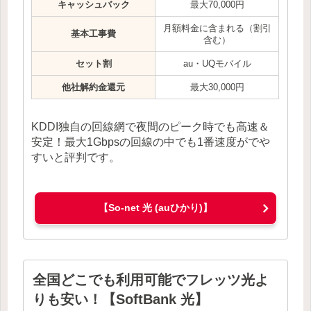
キャッシュバック
最大70,000円
月額料金に含まれる（割引
基本工事費
含む）
セット割
au・UQモバイル
他社解約金還元
最大30,000円
KDDI独自の回線網で夜間のピーク時でも高速＆
安定！最大1Gbpsの回線の中でも1番速度がでや
すいと評判です。
【So-net 光 (auひかり)】
全国どこでも利用可能でフレッツ光よ
りも安い！【SoftBank 光】