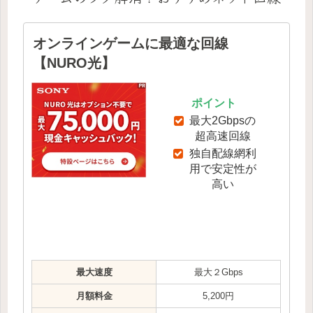
オンラインゲームに最適な回線
【NURO光】
ポイント
最大2Gbpsの
超高速回線
独自配線網利
用で安定性が
高い
最大速度
最大２Gbps
月額料金
5,200円