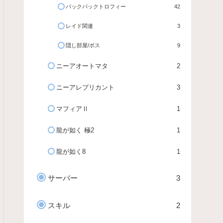
バックパックトロフィー
42
レイド関連
3
隠し部屋/ボス
9
ニーアオートマタ
2
ニーアレプリカント
3
マフィアⅡ
1
龍が如く 極2
1
龍が如く8
1
サーバー
3
スキル
2