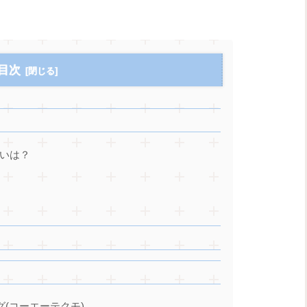
目次
違いは？
ング(コーエーテクモ)