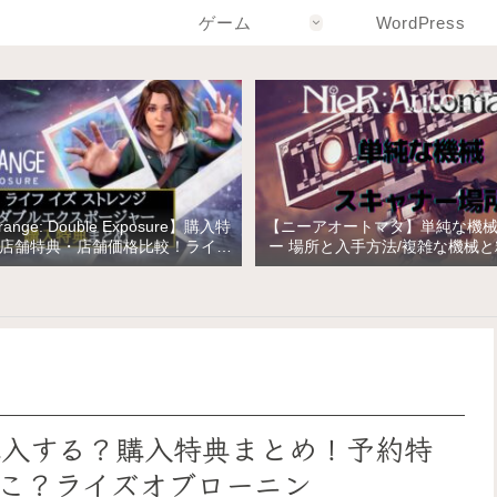
ゲーム
WordPress
Strange: Double Exposure】購入特
【ニーアオートマタ】単純な機
店舗特典・店舗価格比較！ライフ
ー 場所と入手方法/複雑な機械
トレンジ ダブルエクスポージャー
の入手
】どこで購入する？購入特典まとめ！予約特
こ？ライズオブローニン