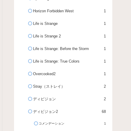
Horizon Forbidden West
1
Life is Strange
1
Life is Strange 2
1
Life is Strange: Before the Storm
1
Life is Strange: True Colors
1
Overcooked2
1
Stray（ストレイ）
2
ディビジョン
2
ディビジョン2
68
コメンデーション
1