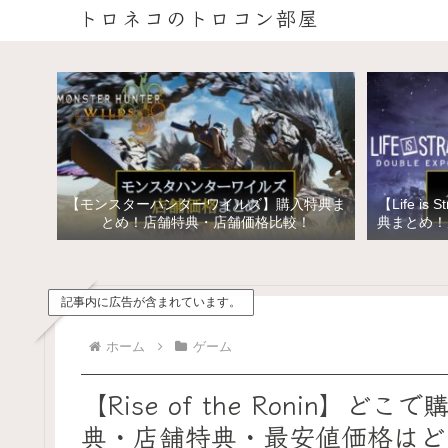
トロネコのトロコン部屋
【モンスターハンターワイルズ】購入特典ま
【Life is 
とめ！店舗特典・店舗価格比較！
典まとめ！
イズ ス
記事内に広告が含まれています。
ホーム
ゲーム
【Rise of the Ronin
典・店舗特典・最安値価格はど