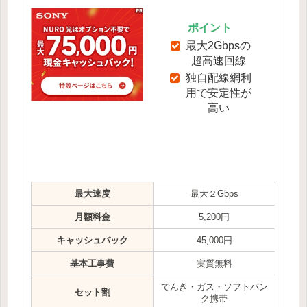
ポイント
最大2Gbpsの
超高速回線
独自配線網利
用で安定性が
高い
最大速度
最大２Gbps
月額料金
5,200円
キャッシュバック
45,000円
基本工事費
実質無料
でんき・ガス・ソフトバン
セット割
ク携帯