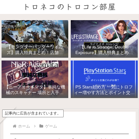
トロネコのトロコン部屋
【モンスターハンターワイル
【Life is Strange: Double
ズ】購入特典まとめ！店舗特
Exposure】購入特典まとめ！
典・店舗価格比較！
店舗特典・店舗価格比較！ライ
フ イズ ストレンジ ダブルエク
スポージャー
【ニーアオートマタ】単純な機
PS Stars始め方 一気にトロフ
械のスキャナー 場所と入手方
ィー増やす方法とポイント交換
法/複雑な機械と精巧な機械の
【PlayStation Stars】
入手
記事内に広告が含まれています。
ホーム
ゲーム