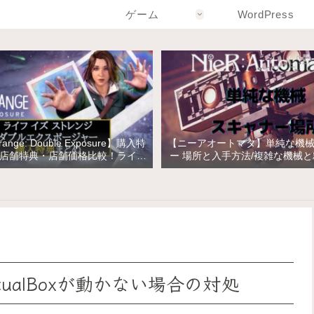
ゲーム
WordPress
Strange: Double Exposure】購入特
【ニーアオートマタ】単純な機
店舗特典・店舗価格比較！ライフ
ー 場所と入手方法/複雑な機械
トレンジ ダブルエクスポージャー
の入手
後VirtualBoxが動かない場合の対処