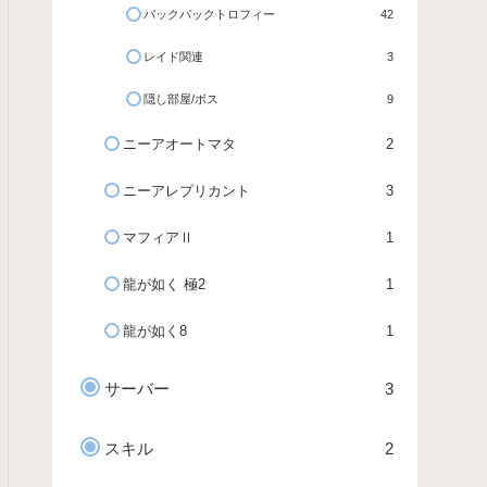
バックパックトロフィー
42
レイド関連
3
隠し部屋/ボス
9
ニーアオートマタ
2
ニーアレプリカント
3
マフィアⅡ
1
龍が如く 極2
1
龍が如く8
1
サーバー
3
スキル
2