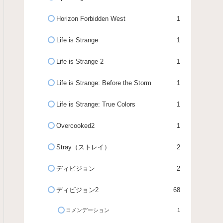
Horizon Forbidden West
1
Life is Strange
1
Life is Strange 2
1
Life is Strange: Before the Storm
1
Life is Strange: True Colors
1
Overcooked2
1
Stray（ストレイ）
2
ディビジョン
2
ディビジョン2
68
コメンデーション
1