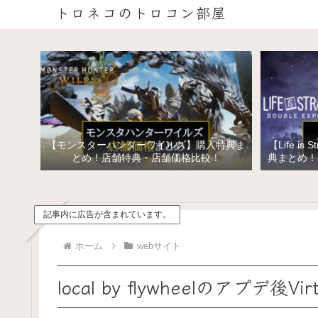
トロネコのトロコン部屋
【モンスターハンターワイルズ】購入特典ま
【Life is 
とめ！店舗特典・店舗価格比較！
典まとめ！
イズ ス
記事内に広告が含まれています。
ホーム
webサイト
local by flywheelのアプデ