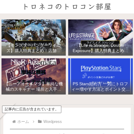
トロネコのトロコン部屋
【モンスターハンターワイル
【Life is Strange: Double
ズ】購入特典まとめ！店舗特
Exposure】購入特典まとめ！
典・店舗価格比較！
店舗特典・店舗価格比較！ライ
フ イズ ストレンジ ダブルエク
スポージャー
【ニーアオートマタ】単純な機
PS Stars始め方 一気にトロフ
械のスキャナー 場所と入手方
ィー増やす方法とポイント交換
法/複雑な機械と精巧な機械の
【PlayStation Stars】
入手
記事内に広告が含まれています。
ホーム
Wordpress